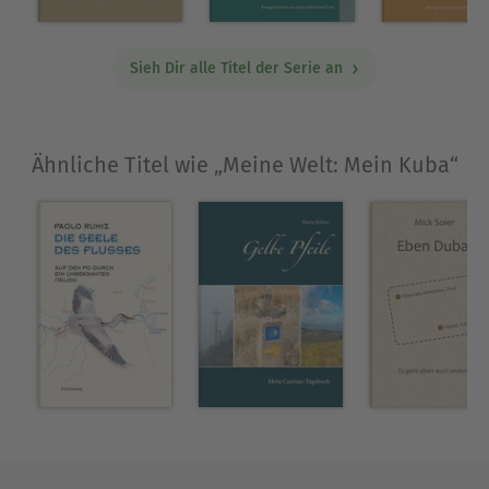
halbleer, nicht halbvoll.So ist es, aber so muss es
nicht bleiben.Und was tatsächlich aus diesem
Land wird, ist spannend zu beobachten und ein
Sieh Dir alle Titel der Serie an
Grund, in zehn bis 15 Jahren wieder dorthin zu
fahren.
Ähnliche Titel wie „Meine Welt: Mein Kuba“
Über Kurt Lehmkuhl
Kurt Lehmkuhl, 1952 in der Nähe von Aachen an
einem Sonntag geboren, war 30 Jahre als
Redakteur im Zeitungsverlag Aachen tätig. Durch
die Beschäftigung mit dem Strafrecht im Rahmen
des Jurastudiums in Bonn hat er schon früh damit
angefangen, Kriminalromane zu schreiben,
zunächst nur gedacht als Geschenke für Freunde.
Zur ersten Veröffentlichung kam es eher zufällig
1996, als er von einem Verlag darauf
angesprochen wurde. Seit 2008 erscheinen die
Krimis im Gmeiner-Verlag: Neben der Tätigkeit als