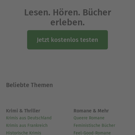
Journalist und Schriftsteller ist der Autor auch als
Lesen. Hören. Bücher
VHS-Dozent im Kreis Heinsberg für kreatives
Schreiben tätig.
erleben.
Ausblenden
Jetzt kostenlos testen
Beliebte Themen
Krimi & Thriller
Romane & Mehr
Krimis aus Deutschland
Queere Romane
Krimis aus Frankreich
Feministische Bücher
Historische Krimis
Feel-Good-Romane