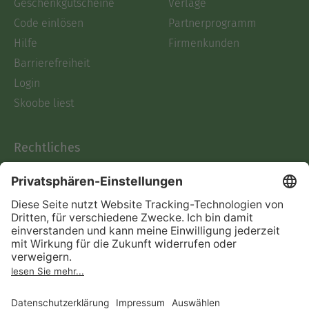
Geschenkgutscheine
Verlage
Code einlösen
Partnerprogramm
Hilfe
Firmenkunden
Barrierefreiheit
Login
Skoobe liest
Rechtliches
Datenschutz
AGB
Informationen nach Data
Act
Verträge hier kündigen
Impressum
Vertrag widerrufen