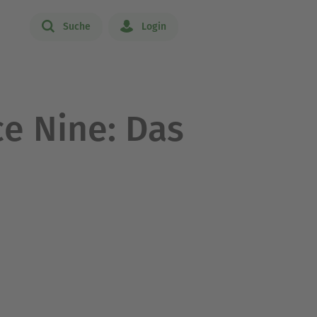
Suche
Login
ce Nine: Das