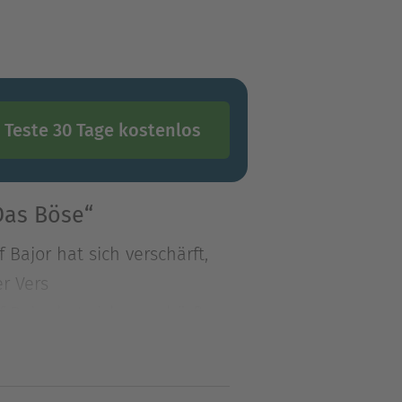
Teste 30 Tage kostenlos
Das Böse“
Bajor hat sich verschärft,
r Vers
Bajor hat sich verschärft,
ner Verschwörung
ss. Die Verschwörer wollen