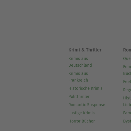
Krimi & Thriller
Ro
Krimis aus
Que
Deutschland
Fem
Krimis aus
Büc
Frankreich
Fee
Historische Krimis
Reg
Politthriller
Hist
Romantic Suspense
Lie
Lustige Krimis
Fam
Horror Bücher
Dys