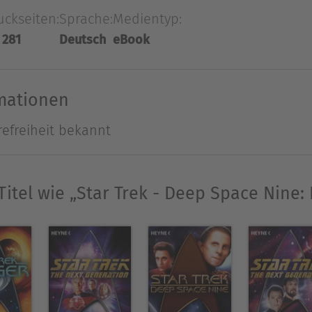
 und um das zu verhindern, muss Sisko tief in e
uckseiten:
Sprache:
Medientyp:
ringen. Wem kann er dabei vertrauen?
 281
Deutsch
eBook
Ausblenden
rmationen
refreiheit bekannt
Titel wie „Star Trek - Deep Space Nine: