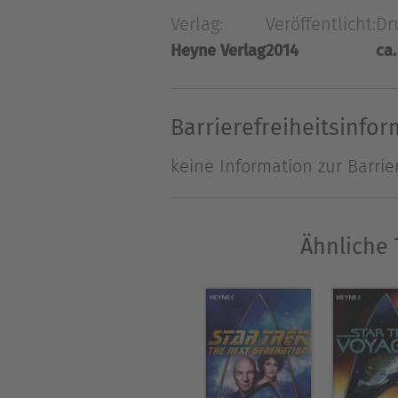
Deep Space Nine übernehmen,
Verlag:
Veröffentlicht:
Dr
Intrigen und Gefahren eind
Heyne Verlag
2014
ca.
Barrierefreiheitsinfo
keine Information zur Barrie
Ähnliche 