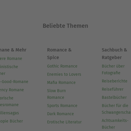
Beliebte Themen
mane & Mehr
Romance &
Sachbuch &
Spice
Ratgeber
ere Romane
Gothic Romance
Bücher über
inistische
Fotografie
her
Enemies to Lovers
Reiseberichte
l-Good-Romane
Mafia Romance
Reiseführer
ency Romane
Slow Burn
Romance
Bastelbücher
orische
besromane
Sports Romance
Bücher für die
Schwangerscha
iliensagas
Dark Romance
Achtsamkeits-
topie Bücher
Erotische Literatur
Bücher