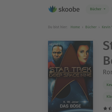
Bücher
Du bist hier:
Home
Bücher
Kevin 
S
B
Ro
Kev
Kla