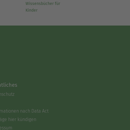
Wissensbücher für
Kinder
tliches
nschutz
rmationen nach Data Act
äge hier kündigen
essum