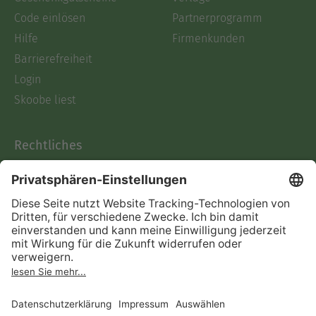
Code einlösen
Partnerprogramm
Hilfe
Firmenkunden
Barrierefreiheit
Login
Skoobe liest
Rechtliches
Datenschutz
AGB
Informationen nach Data
Act
Verträge hier kündigen
Impressum
Vertrag widerrufen