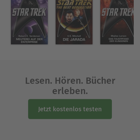
Über John Gregory Betancourt
John Gregory Betancourt
has published more
than twenty books, including
, several
Hercules
best-selling Star Trek novels, and game books for
TSR, Inc.
Ausblenden
Lesen. Hören. Bücher
erleben.
Jetzt kostenlos testen