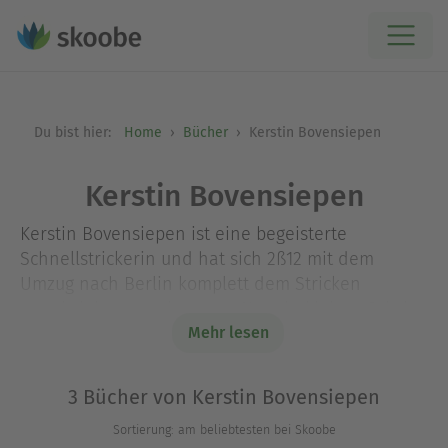
Du bist hier:
Home
Bücher
Kerstin Bovensiepen
Kerstin Bovensiepen
Kerstin Bovensiepen ist eine begeisterte
Schnellstrickerin und hat sich 2ß12 mit dem
Umzug nach Berlin komplett dem Stricken
verschrieben, somit war es Nut ein kleiner Schritt
mit selbst entworfenen Designs, ihr eigenes Ding
Mehr lesen
zu machen. Sie lebt mit ihrem Mann und ihren
zwei Jungs in der Hauptstadt.
3 Bücher von Kerstin Bovensiepen
Sortierung: am beliebtesten bei Skoobe