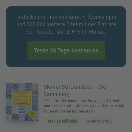
Entdecke die Titel von Kerstin Bovensiepen
und 500.000 weitere Titel mit der Flatrate
von Skoobe. Ab 12,99 € im Monat.
Teste 30 Tage kostenlos
Skandi Strickmuster – Die
Sammlung
160 nordische Muster aus Norwegen, Schweden
und Island: Zopf-, Fair Isle- und Lochmuster: Mit
tollen Projekten für den Start
Marisa Nöldeke
Sandra Groll