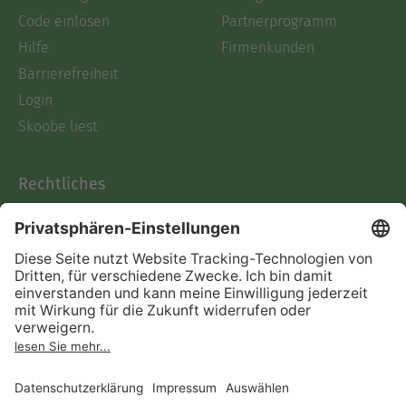
Code einlösen
Partnerprogramm
Hilfe
Firmenkunden
Barrierefreiheit
Login
Skoobe liest
Rechtliches
Datenschutz
AGB
Informationen nach Data
Act
Verträge hier kündigen
Impressum
Vertrag widerrufen