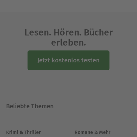
Bücher spielen oft im Wilden Westen oder im
Orient. Karl May starb am 30. März 1912 in
Radebeul.
Lesen. Hören. Bücher
Ausblenden
erleben.
Jetzt kostenlos testen
Beliebte Themen
Krimi & Thriller
Romane & Mehr