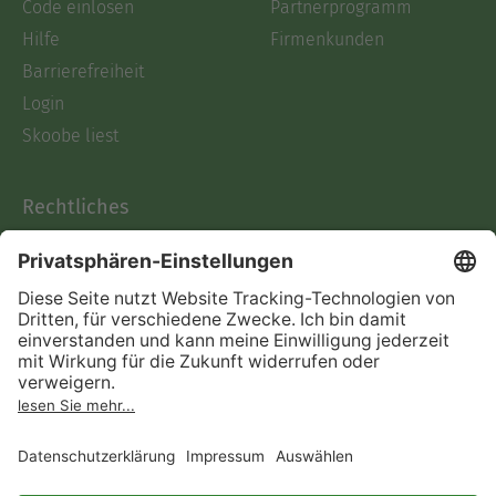
Code einlösen
Partnerprogramm
Hilfe
Firmenkunden
Barrierefreiheit
Login
Skoobe liest
Rechtliches
Datenschutz
AGB
Informationen nach Data
Act
Verträge hier kündigen
Impressum
Vertrag widerrufen