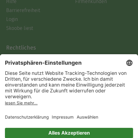
Hilfe
Firmenkunden
Barrierefreiheit
Login
Skoobe liest
Rechtliches
Datenschutz
AGB
Informationen nach Data
Act
Verträge hier kündigen
Impressum
Vertrag widerrufen