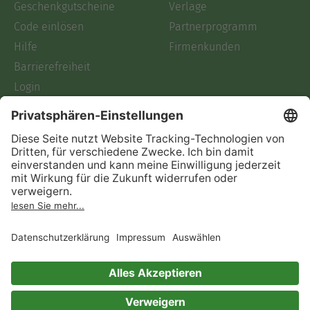
Geschenkgutscheine
Verlage
Code einlösen
Partnerprogramm
Hilfe
Firmenkunden
Barrierefreiheit
Login
Skoobe liest
Rechtliches
Datenschutz
AGB
Informationen nach Data
Act
Verträge hier kündigen
Impressum
Vertrag widerrufen