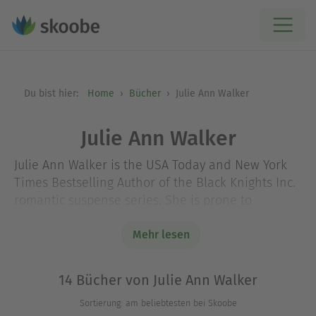
Du bist hier:
Home
Bücher
Julie Ann Walker
Julie Ann Walker
Julie Ann Walker is the USA Today and New York
Times Bestselling Author of the Black Knights Inc.
romantic suspense series. She is prone to
spouting movie quotes and song lyrics. She'll
never say no to sharing a glass of wine or going
Mehr lesen
for a long walk. She prefers impromptu travel over
the scheduled kind, and she takes her coffee with
14 Bücher von Julie Ann Walker
milk. You can find her on her bicycle along the
Sortierung: am beliebtesten bei Skoobe
lake shore in Chicago or blasting away at her