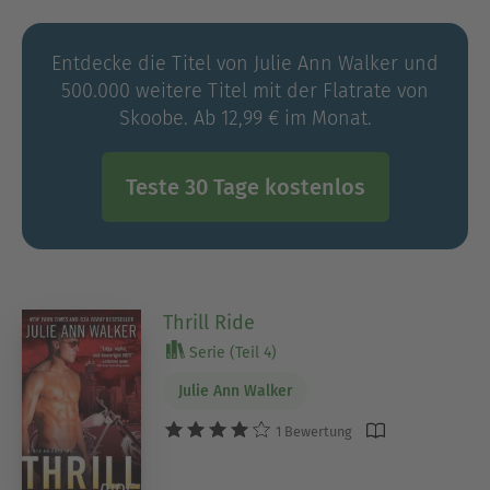
keyboard, trying to wrangle her capricious
imagination into submission. For more
Entdecke die Titel von Julie Ann Walker und
information, please visit www.julieannwalker.com
500.000 weitere Titel mit der Flatrate von
or follow her on Facebook
Skoobe. Ab 12,99 € im Monat.
www.facebook.com/jawalkerauthor and/or Twitter
@JAWalkerAuthor.
Teste 30 Tage kostenlos
Thrill Ride
Serie (Teil 4)
Julie Ann Walker
1 Bewertung