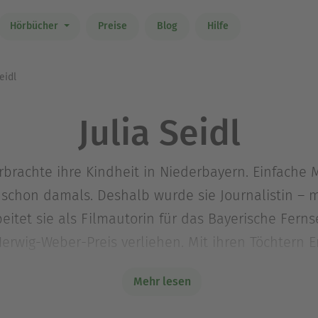
Hörbücher
Preise
Blog
Hilfe
eidl
Julia Seidl
 verbrachte ihre Kindheit in Niederbayern. Einfac
e schon damals. Deshalb wurde sie Journalistin – 
beitet sie als Filmautorin für das Bayerische Fer
rwig-Weber-Preis verliehen. Mit ihren Töchtern 
Mehr lesen
6 in Frankfurt am Main geboren. Seine Fotoarbe
 Afrika, Landschaft und Reportage. Er arbeitet fü