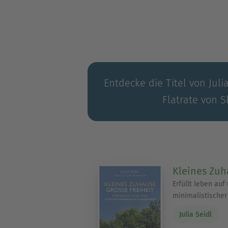
Buch- und Kalenderverlage u
Festivals ElMundo in den Kat
Stefan Rosenboom lebt mit s
Entdecke die Titel von Juli
Flatrate von S
Kleines Zuh
Erfüllt leben auf
minimalistische
Julia Seidl