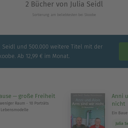
2 Bücher von Julia Seidl
nd für namhafte Firmen der Outdoorbranche. Er is
Sortierung: am beliebtesten bei Skoobe
egorien „beste Präsentation“ (2007 und 2008) und 
einer Frau Susanne Gogolok und Tochter Silja in
a Seidl und 500.000 weitere Titel mit der
koobe. Ab 12,99 € im Monat.
ause ─ große Freiheit
Anni u
nicht
 weniger Raum - 10 Porträts
r Lebensmodelle
Ein Baue
Julia S