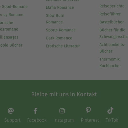
Reiseberichte
l-Good-Romane
Mafia Romance
Reiseführer
ency Romane
Slow Burn
Romance
Bastelbücher
orische
besromane
Sports Romance
Bücher für die
Schwangerscha
iliensagas
Dark Romance
Achtsamkeits-
topie Bücher
Erotische Literatur
Bücher
Thermomix
Kochbücher
Bleibe mit uns in Kontakt
Support
Facebook
Instagram
Pinterest
TikTok