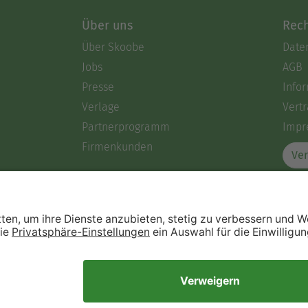
Über uns
Rech
Über Skoobe
Date
Jobs
AGB
Presse
Info
Verlage
Vertr
Partnerprogramm
Impr
Firmenkunden
Ver
Immer ein gutes Buch