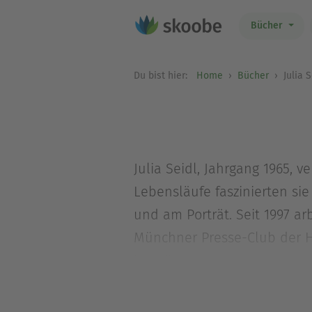
Bücher
Du bist hier:
Home
Bücher
Julia S
Julia Seidl, Jahrgang 1965,
Lebensläufe faszinierten si
und am Porträt. Seit 1997 ar
Münchner Presse-Club der He
im Münchner Westen.
Stefan Rosenboom wurde 196
Schwerpunkte Natur, Wildnis