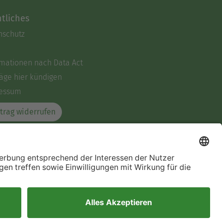
tliches
nschutz
rmationen nach Data Act
äge hier kündigen
essum
trag widerrufen