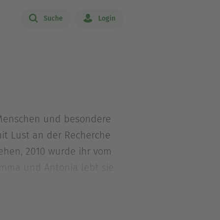
Suche
Login
he Menschen und besondere
mit Lust an der Recherche
nsehen, 2010 wurde ihr vom
Emma und Antonia lebt sie
iten haben die
r renommierte Magazine,