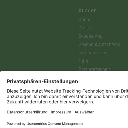
Kunden
Bücher
Preise
Skoobe App
Geschenkgutscheine
Code einlösen
Hilfe
Barrierefreiheit
Login
Skoobe liest