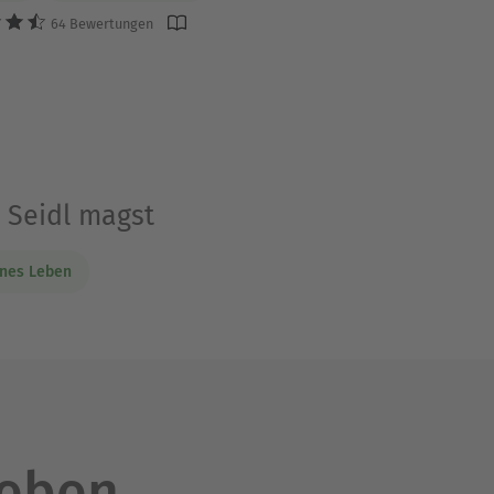
64 Bewertungen
a Seidl magst
rnes Leben
leben.