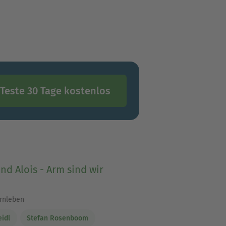
t Preisträger des Dia-
„beste Fotografie“ (2008).
 Oberbayern.
Teste 30 Tage kostenlos
nd Alois - Arm sind wir
rnleben
eidl
Stefan Rosenboom