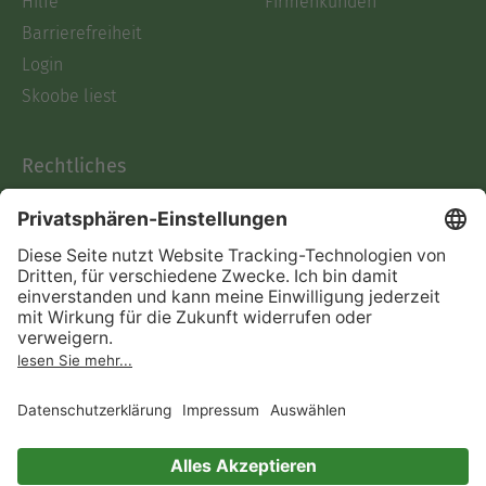
Hilfe
Firmenkunden
Barrierefreiheit
Login
Skoobe liest
Rechtliches
Datenschutz
AGB
Informationen nach Data
Act
Verträge hier kündigen
Impressum
Vertrag widerrufen