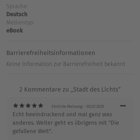
der Kormanley kritisiert die Nutzung dieser
Sprache:
natürlichen Quelle und verübt zunehmend
Deutsch
Anschläge auf die Lumagier und die Bevölkerung,
Medientyp:
um ihren Forderungen Nachdruck zu verleihen.
eBook
Als sich bei der jungen Kara die Begabung zur
Lumagierin besonders früh und stark
manifestiert, gerät sie zwischen die Fronten in
Barrierefreiheitsinformationen
diesem Konflikt, der die ganze Stadt in den
Keine Information zur Barrierefreiheit bekannt
Abgrund zu reißen droht ...
"Ein sehr innovativer, moderner Fantasy-Roman ...
eine exzellente Wahl für Leser, die anspruchsvolle
2 Kommentare zu „Stadt des Lichts“
Unterhaltung zu schätzen wissen!"
SFREVU
Ehrliche Meinung
– 05.07.2025
Ausblenden
Echt beeindruckend und mal ganz was
anderes. Weiter geht es übrigens mit "Die
gefallene Welt".