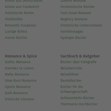
Krimis aus Deutschland
Queere Romane
Krimis aus Frankreich
Feministische Bücher
Historische Krimis
Feel-Good-Romane
Politthriller
Regency Romane
Romantic Suspense
Historische Liebesromane
Lustige Krimis
Familiensagas
Horror Bücher
Dystopie Bücher
Romance & Spice
Sachbuch & Ratgeber
Gothic Romance
Bücher über Fotografie
Enemies to Lovers
Reiseberichte
Mafia Romance
Reiseführer
Slow Burn Romance
Bastelbücher
Sports Romance
Bücher für die
Schwangerschaft
Dark Romance
Achtsamkeits-Bücher
Erotische Literatur
Thermomix Kochbücher