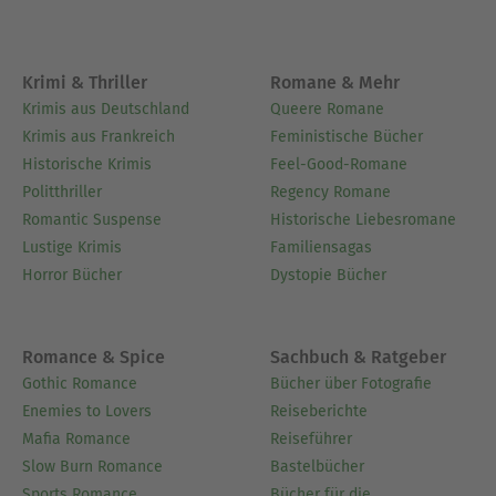
Krimi & Thriller
Romane & Mehr
Krimis aus Deutschland
Queere Romane
Krimis aus Frankreich
Feministische Bücher
Historische Krimis
Feel-Good-Romane
Politthriller
Regency Romane
Romantic Suspense
Historische Liebesromane
Lustige Krimis
Familiensagas
Horror Bücher
Dystopie Bücher
Romance & Spice
Sachbuch & Ratgeber
Gothic Romance
Bücher über Fotografie
Enemies to Lovers
Reiseberichte
Mafia Romance
Reiseführer
Slow Burn Romance
Bastelbücher
Sports Romance
Bücher für die