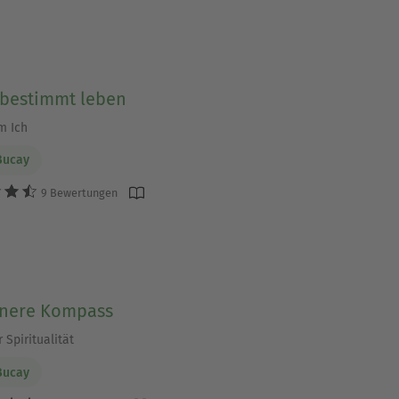
tbestimmt leben
m Ich
Bucay
9 Bewertungen
nnere Kompass
Spiritualität
Bucay