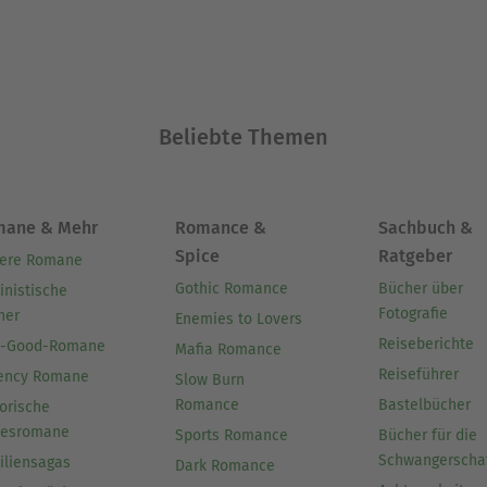
Beliebte Themen
mane & Mehr
Romance &
Sachbuch &
Spice
Ratgeber
ere Romane
Gothic Romance
Bücher über
inistische
Fotografie
her
Enemies to Lovers
Reiseberichte
l-Good-Romane
Mafia Romance
Reiseführer
ency Romane
Slow Burn
Romance
Bastelbücher
orische
besromane
Sports Romance
Bücher für die
Schwangerscha
iliensagas
Dark Romance