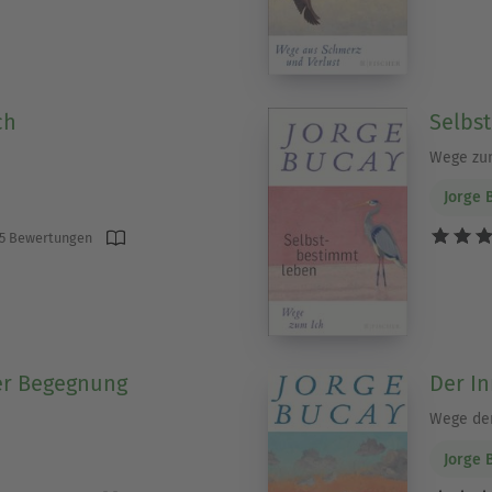
ch
Selbs
Wege zu
Jorge 
5 Bewertungen
er Begegnung
Der I
Wege der 
Jorge 