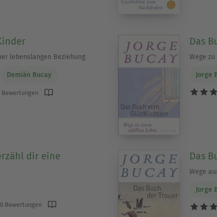
Kinder
Das B
ner lebenslangen Beziehung
Wege zu 
Demián Bucay
Jorge 
 Bewertungen
rzähl dir eine
Das B
Wege aus
Jorge 
0 Bewertungen