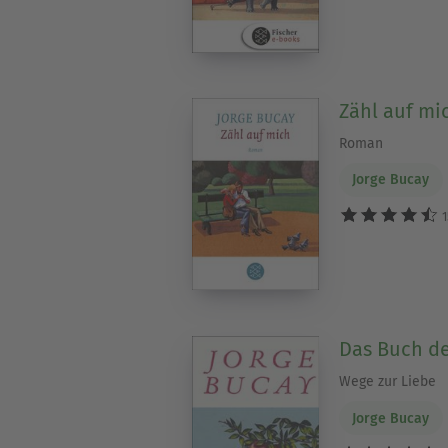
Zähl auf mi
Roman
Jorge Bucay
1
Das Buch d
Wege zur Liebe
Jorge Bucay