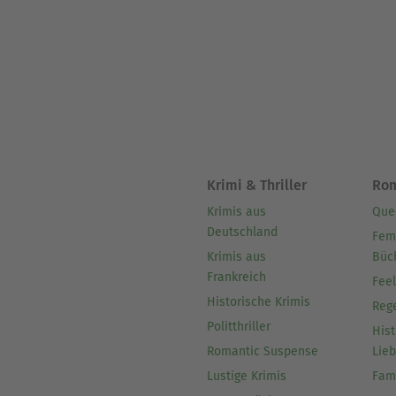
Krimi & Thriller
Ro
Krimis aus
Que
Deutschland
Fem
Krimis aus
Büc
Frankreich
Fee
Historische Krimis
Reg
Politthriller
Hist
Romantic Suspense
Lie
Lustige Krimis
Fam