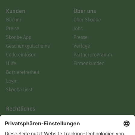
Kunden
Über uns
Bücher
Über Skoobe
Preise
Jobs
Skoobe App
Presse
Geschenkgutscheine
Verlage
Code einlösen
Partnerprogramm
Hilfe
Firmenkunden
Barrierefreiheit
Login
Skoobe liest
Rechtliches
Datenschutz
AGB
Informationen nach Data