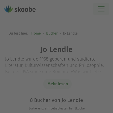
Du bist hier:
Home
Bücher
Jo Lendle
Jo Lendle
Jo Lendle wurde 1968 geboren und studierte
Literatur, Kulturwissenschaften und Philosophie.
Bei der DVA sind seine Romane »Was wir Liebe
nennen« (2013), »Alles Land« (2011), »Mein letzter
Versuch, die Welt zu retten« (2009) und »Die
Mehr lesen
Kosmonautin« (2008) erschienen, zudem 2021 bei
Penguin »Eine Art Familie«.
8 Bücher von Jo Lendle
Sortierung: am beliebtesten bei Skoobe