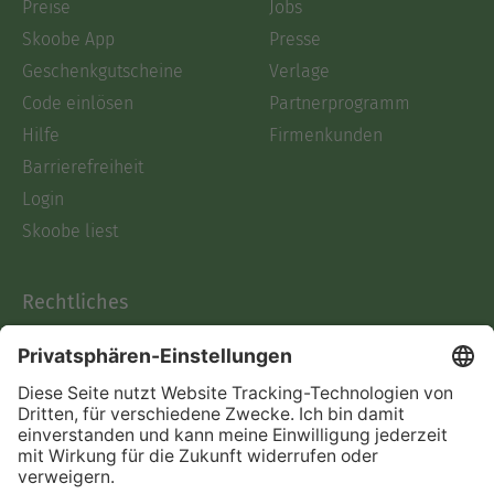
Preise
Jobs
Skoobe App
Presse
Geschenkgutscheine
Verlage
Code einlösen
Partnerprogramm
Hilfe
Firmenkunden
Barrierefreiheit
Login
Skoobe liest
Rechtliches
Datenschutz
AGB
Informationen nach Data
Act
Verträge hier kündigen
Impressum