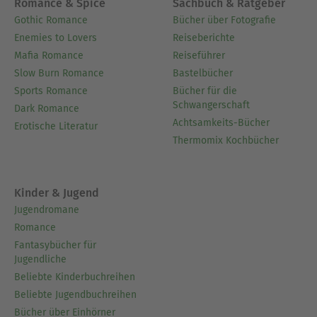
Romance & Spice
Sachbuch & Ratgeber
Gothic Romance
Bücher über Fotografie
Enemies to Lovers
Reiseberichte
Mafia Romance
Reiseführer
Slow Burn Romance
Bastelbücher
Sports Romance
Bücher für die
Schwangerschaft
Dark Romance
Achtsamkeits-Bücher
Erotische Literatur
Thermomix Kochbücher
Kinder & Jugend
Jugendromane
Romance
Fantasybücher für
Jugendliche
Beliebte Kinderbuchreihen
Beliebte Jugendbuchreihen
Bücher über Einhörner