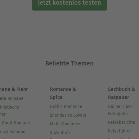
Jetzt kostenlos testen
Beliebte Themen
mane & Mehr
Romance &
Sachbuch &
Spice
Ratgeber
ere Romane
Gothic Romance
Bücher über
inistische
Fotografie
her
Enemies to Lovers
Reiseberichte
l-Good-Romane
Mafia Romance
Reiseführer
ency Romane
Slow Burn