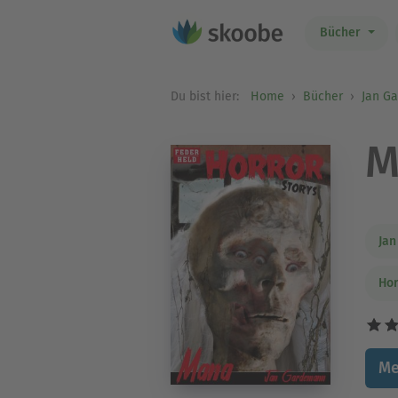
Bücher
Du bist hier:
Home
Bücher
Jan G
M
Ja
Hor
Me