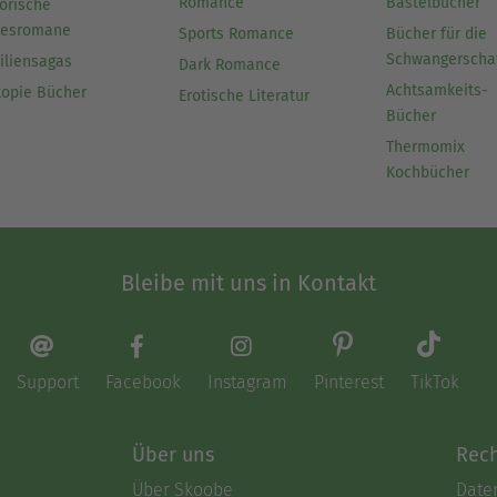
Romance
Bastelbücher
orische
besromane
Sports Romance
Bücher für die
Schwangerscha
iliensagas
Dark Romance
Achtsamkeits-
topie Bücher
Erotische Literatur
Bücher
Thermomix
Kochbücher
Bleibe mit uns in Kontakt
Support
Facebook
Instagram
Pinterest
TikTok
Über uns
Rech
Über Skoobe
Date