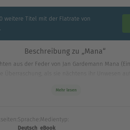
 weitere Titel mit der Flatrate von
.
Beschreibung zu „Mana“
ichten aus der Feder von Jan Gardemann Mana (Ei
se Überraschung, als sie nächtens ihr Unwesen au
Mehr lesen
ichten aus der Feder von Jan Gardemann Mana (Ei
se Überraschung, als sie nächtens ihr Unwesen au
(Das erotische Abenteuer zweier Heranwachsender en
seiten:
Sprache:
Medientyp:
Deutsch
eBook