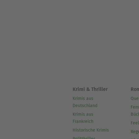
Krimi & Thriller
Ro
Krimis aus
Que
Deutschland
Fem
Krimis aus
Büc
Frankreich
Fee
Historische Krimis
Reg
Politthriller