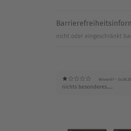
Über Jan Gardemann
Jan Gardemann1961 in Hamburg
Barrierefreiheitsinfo
Pseudonymen Joan Garner, I
nicht oder eingeschränkt bar
und Bücher veröffentlicht. F
außerdem schrieb er für die 
den Stammautoren der SF-Se
Winner67
– 24.08.2
nichts besonderes.....