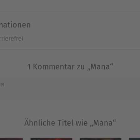
 zur Welt und ist seit 1991 als freiberuflicher Sch
rmationen
ra Korona, Geoffrey Marks und Johann Taufert hat
rierefrei
ür den Kelter Verlag schuf er die Romanserie "Das
Bastei-Reihen "Jessica Bannister" sowie "Jerry Cot
rie "Ren Dhark".
1 Kommentar zu „Mana“
Ausblenden
025
Ähnliche Titel wie „Mana“