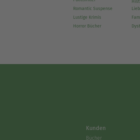
Hist
Romantic Suspense
Lie
Lustige Krimis
Fam
Horror Bücher
Dys
Kunden
Bücher