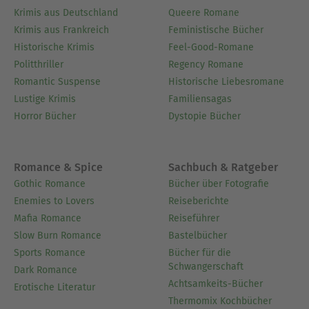
begann sie, Rollenspiele und Fanfiction zu
Krimis aus Deutschland
Queere Romane
verfassen, bis sie ihre Leidenschaft für Dark
Krimis aus Frankreich
Feministische Bücher
Romance und Romantasy entdeckte. Mit der
Historische Krimis
Feel-Good-Romane
"Satan Skulls"-Reihe feiert sie ihr Debüt und
Politthriller
Regency Romane
entführt Leser:innen in gefährliche, fesselnde
Romantic Suspense
Historische Liebesromane
Welten.
Lustige Krimis
Familiensagas
Horror Bücher
Dystopie Bücher
Ausblenden
Romance & Spice
Sachbuch & Ratgeber
Gothic Romance
Bücher über Fotografie
Enemies to Lovers
Reiseberichte
Mafia Romance
Reiseführer
Slow Burn Romance
Bastelbücher
Sports Romance
Bücher für die
Schwangerschaft
Dark Romance
Achtsamkeits-Bücher
Erotische Literatur
Thermomix Kochbücher