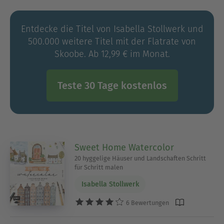
sehr gut an und die Arbeit daran machte ihr so
viel Spaß, dass sie nun mit „Welcome Home
Entdecke die Titel von Isabella Stollwerk und
Watercolor“ bereits ihr zweites Buch herausbringt.
500.000 weitere Titel mit der Flatrate von
Skoobe. Ab 12,99 € im Monat.
Teste 30 Tage kostenlos
Sweet Home Watercolor
20 hyggelige Häuser und Landschaften Schritt
für Schritt malen
Isabella Stollwerk
6 Bewertungen