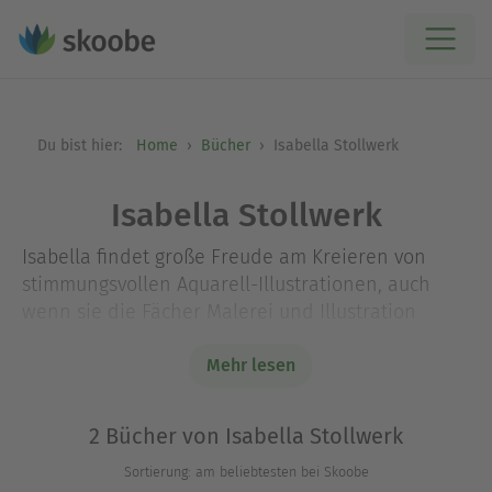
Du bist hier:
Home
Bücher
Isabella Stollwerk
Isabella Stollwerk
Isabella findet große Freude am Kreieren von
stimmungsvollen Aquarell-Illustrationen, auch
wenn sie die Fächer Malerei und Illustration
während ihres Studiums in Grafik und
Kommunikationsdesign nicht sonderlich mochte.
Mehr lesen
Heute gibt sie selbst Workshops zu dem Thema
und hat als @_paperieur_ 40.000 begeisterte
2 Bücher von Isabella Stollwerk
Follower auf Instagram. Ihr erstes Watercolor-
Sortierung: am beliebtesten bei Skoobe
Anleitungsbuch „Sweet Home Watercolor“ kam