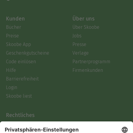
Kunden
Über uns
Bücher
Über Skoobe
Preise
Jobs
Skoobe App
Presse
Geschenkgutscheine
Verlage
Code einlösen
Partnerprogramm
Hilfe
Firmenkunden
Barrierefreiheit
Login
Skoobe liest
Rechtliches
Datenschutz
AGB