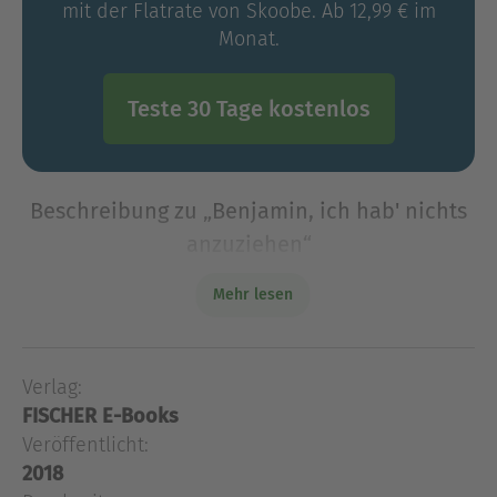
mit der Flatrate von Skoobe. Ab 12,99 € im
Monat.
Teste 30 Tage kostenlos
Beschreibung zu „Benjamin, ich hab' nichts
anzuziehen“
Die wohlmeinendsten Geschenke der Welt sind
Mehr lesen
für ein kleines Mädchen mit Modefimmel nichts
gegen den ein wenig vergilbten Plüschaffen des
Lieblingsonkels, der den alten Schlager
Verlag:
«Benjamin, ich hab nich
FISCHER E-Books
Die wohlmeinendsten Geschenke der Welt sind
Veröffentlicht:
für ein kleines Mädchen mit Modefimmel nichts
2018
gegen den ein wenig vergilbten Plüschaffen des