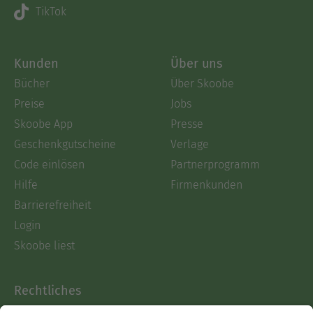
TikTok
Kunden
Über uns
Bücher
Über Skoobe
Preise
Jobs
Skoobe App
Presse
Geschenkgutscheine
Verlage
Code einlösen
Partnerprogramm
Hilfe
Firmenkunden
Barrierefreiheit
Login
Skoobe liest
Rechtliches
Datenschutz