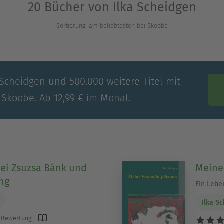
20 Bücher von Ilka Scheidgen
 in der Eifel. Heute lebt Ilka Scheidgen in Halle 
Sortierung: am beliebtesten bei Skoobe
 Scheidgen und 500.000 weitere Titel mit
 Skoobe. Ab 12,99 € im Monat.
ei Zsuzsa Bánk und
Meine
ing
Ein Lebe
Ilka S
 Bewertung