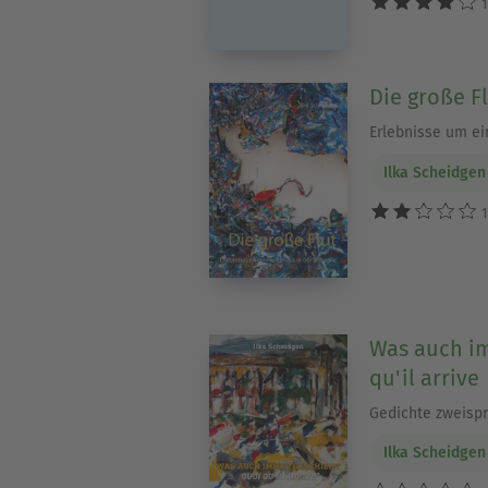
1
Die große F
Erlebnisse um ei
Ilka Scheidgen
1
Was auch im
qu'il arrive
Gedichte zweispr
Ilka Scheidgen