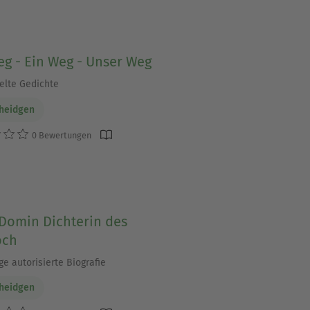
g - Ein Weg - Unser Weg
lte Gedichte
cheidgen
0 Bewertungen
 Domin Dichterin des
och
ge autorisierte Biografie
cheidgen