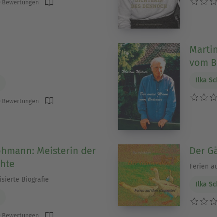
 Bewertungen
Marti
vom B
Ilka S
 Bewertungen
hmann: Meisterin der
Der G
hte
Ferien a
isierte Biografie
Ilka S
 Bewertungen