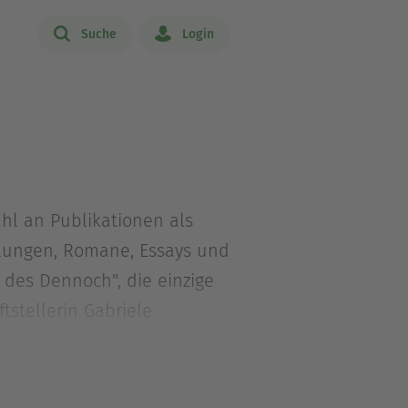
Suche
Login
ahl an Publikationen als
ählungen, Romane, Essays und
 des Dennoch", die einzige
tstellerin Gabriele
irchen.
ch E. Scheidgen, und ihren