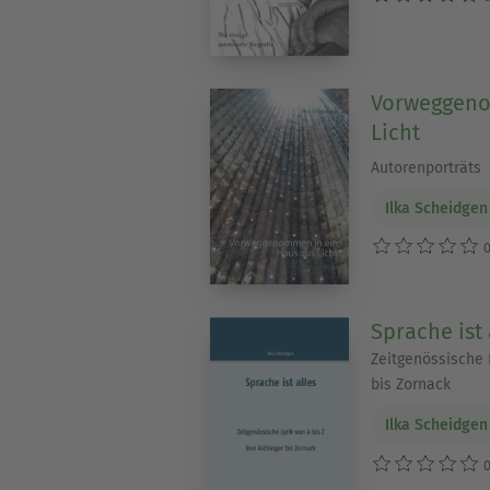
Vorweggeno
Licht
Autorenporträts
Ilka Scheidgen
0
Sprache ist 
Zeitgenössische L
bis Zornack
Ilka Scheidgen
0