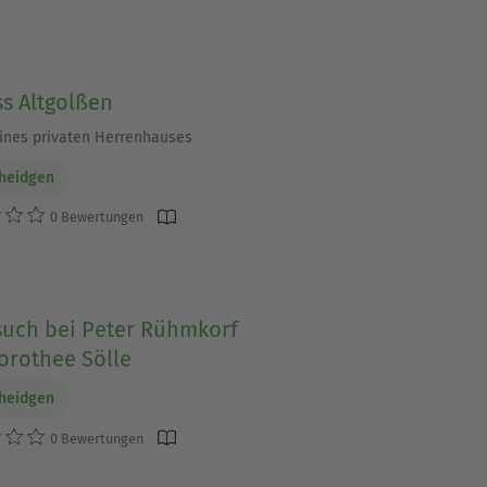
s Altgolßen
eines privaten Herrenhauses
cheidgen
0 Bewertungen
such bei Peter Rühmkorf
orothee Sölle
cheidgen
0 Bewertungen