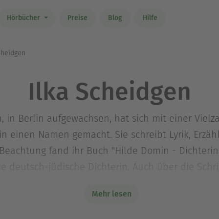
Hörbücher
Preise
Blog
Hilfe
cheidgen
Ilka Scheidgen
, in Berlin aufgewachsen, hat sich mit einer Vielz
stin einen Namen gemacht. Sie schreibt Lyrik, Erz
Beachtung fand ihr Buch "Hilde Domin - Dichterin
ie deutsch-jüdische Dichterin. Auch über die Schrif
ie einzige autorisierte Biografie veröffentlicht.
Mehr lesen
rarisches Schaffen den Kulturpreis des Kreises Eusk
Scheidgen mit ihrem Ehemann, dem Künstler Heinri