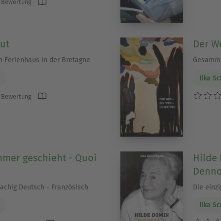
 Bewertung
lut
Der We
n Ferienhaus in der Bretagne
Gesamme
Ilka S
 Bewertung
mer geschieht - Quoi
Hilde
Denn
achig Deutsch - Französisch
Die einzi
Ilka S