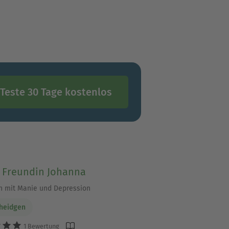
an der Saale.
Teste 30 Tage kostenlos
 Freundin Johanna
n mit Manie und Depression
cheidgen
1 Bewertung