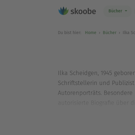
Bücher
Du bist hier:
Home
Bücher
Ilka S
Ilka Scheidgen, 1945 geboren
Schriftstellerin und Publizi
Autorenporträts. Besondere 
autorisierte Biografie über d
Wohmann hat Ilka Scheidgen d
2002 erhielt sie für ihr lite
Drei Jahrzehnte lebte Ilka 