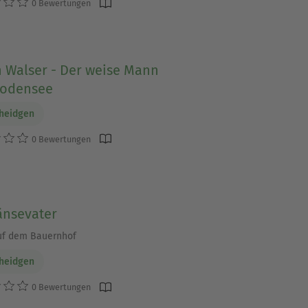
0 Bewertungen
n Walser - Der weise Mann
odensee
cheidgen
0 Bewertungen
änsevater
uf dem Bauernhof
cheidgen
0 Bewertungen