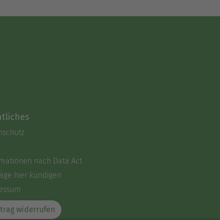
tliches
nschutz
rmationen nach Data Act
äge hier kündigen
essum
trag widerrufen