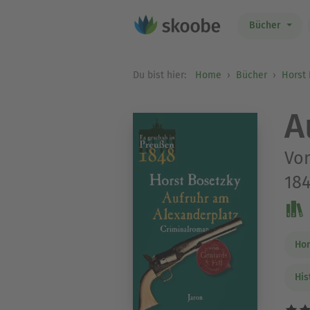
Bücher
Du bist hier:
Home
Bücher
Horst
A
Von
184
Hor
His