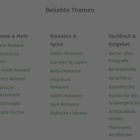
Beliebte Themen
mane & Mehr
Romance &
Sachbuch &
Spice
Ratgeber
ere Romane
Gothic Romance
Bücher über
inistische
Fotografie
her
Enemies to Lovers
Reiseberichte
l-Good-Romane
Mafia Romance
Reiseführer
ency Romane
Slow Burn
Romance
Bastelbücher
orische
besromane
Sports Romance
Bücher für die
Schwangerscha
iliensagas
Dark Romance
Achtsamkeits-
topie Bücher
Erotische Literatur
Bücher
Thermomix
Kochbücher