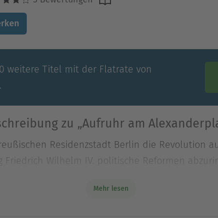
rken
 weitere Titel mit der Flatrate von
.
chreibung zu „Aufruhr am Alexanderpl
preußischen Residenzstadt Berlin die Revolution a
 Friedrich Wilhelm IV. politische Reformen abzuri
preußischen Residenzstadt Berlin die Revolution a
Mehr lesen
g Friedrich Wilhelm IV. politische Reformen abzur
 von Gontard, den freiheitlichen Ideen seit langem