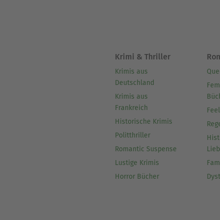
Krimi & Thriller
Ro
Krimis aus
Que
Deutschland
Fem
Krimis aus
Büc
Frankreich
Fee
Historische Krimis
Reg
Politthriller
Hist
Romantic Suspense
Lie
Lustige Krimis
Fam
Horror Bücher
Dys