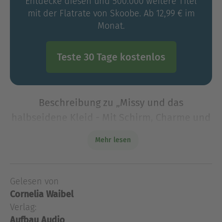
Entdecke diesen und 500.000 weitere Titel
mit der Flatrate von Skoobe. Ab 12,99 € im
Monat.
Teste 30 Tage kostenlos
Beschreibung zu „Missy und das
halbseidene Kleid - Mit Schirm, Charme und
Mord, Band 1 (Ungekürzt)“
Mehr lesen
In jedem gebrauchten Kleidungsstück verbirgt sich
eine Geschichte. In manchen auch ein Mord.
Missy, Besitzerin eines Vintage-Lädchens an der
Gelesen von
Englischen Riviera, entdeckt in einer Lieferung
Cornelia Waibel
ein
Verlag:
In jedem gebrauchten Kleidungsstück verbirgt sich
Aufbau Audio