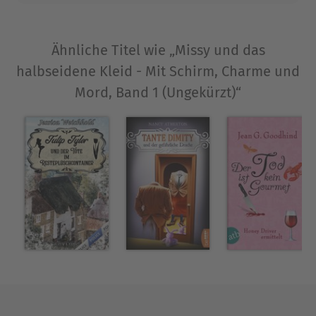
Schreibens für kurze Ausflüge ihr Leben als
Bibliothekarin und Mutter in Berlin, um sich in die
Gegend zu träumen
Ähnliche Titel wie „Missy und das
halbseidene Kleid - Mit Schirm, Charme und
Ausblenden
Mord, Band 1 (Ungekürzt)“