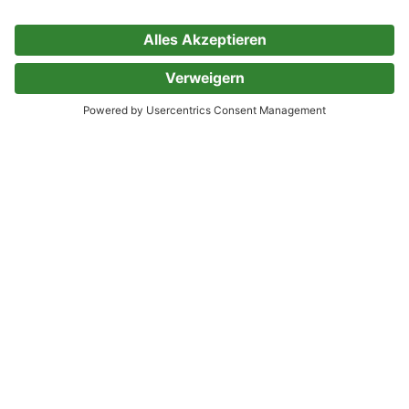
Horace das einzigartige Nilpferd
Eine Geschichte über Selbstakzeptanz
Holger Kiefer
0 Bewertungen
Handbuch
Konzentrationstraining für
Kinder von Klein bis Groß - Zur
Erziehung gehört auch die Kinder
für das Lernen vorzubereiten. Je
eher Kinder lernen sich zu
konzentrieren, desto besser
Anleitungen mit Spielen, Übungen, Bastelideen,
Literaturvorschläge, Erziehung
Holger Kiefer