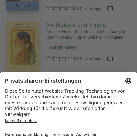
0 Bewertungen
Die Biologie und Trauma
Perspektiven für Betroffene und Angehörige in
Anlehnung an Dr. Aimie Apigians Forschungen
Holger Kiefer
0 Bewertungen
Endlich frei: Der Weg aus dem
Frust der Diät in ein leichteres
Leben
Für alle, die schon alles versucht haben – mit
Wissen, Praxis und Herz
Holger Kiefer
0 Bewertungen