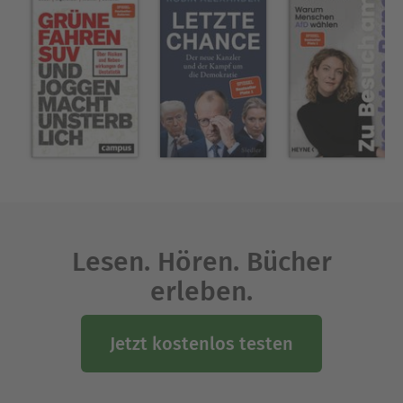
Spiegel-Bestsellerliste standen. Herfried Münkler
Staaten an den Rand gedrängt zu werden.
wurde vielfach ausgezeichnet, unter anderem mit
dem Wissenschaftspreis der Aby-Warburg-
Stiftung, dem Carl Friedrich von Siemens
Fellowship, dem Preis der Leipziger Buchmesse
und dem Bruno-Kreisky-Preis für das politische
Buch.
Ausblenden
Lesen. Hören. Bücher
erleben.
Jetzt kostenlos testen