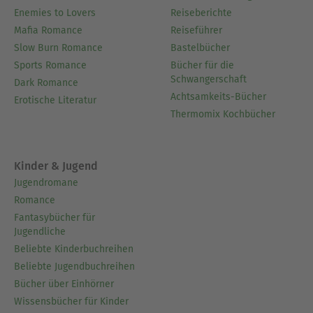
Enemies to Lovers
Reiseberichte
Mafia Romance
Reiseführer
Slow Burn Romance
Bastelbücher
Sports Romance
Bücher für die
Schwangerschaft
Dark Romance
Achtsamkeits-Bücher
Erotische Literatur
Thermomix Kochbücher
Kinder & Jugend
Jugendromane
Romance
Fantasybücher für
Jugendliche
Beliebte Kinderbuchreihen
Beliebte Jugendbuchreihen
Bücher über Einhörner
Wissensbücher für Kinder