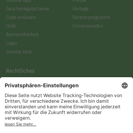
Skoobe App
Presse
Geschenkgutscheine
Verlage
Code einlösen
Partnerprogramm
Hilfe
Firmenkunden
Barrierefreiheit
Login
Skoobe liest
Rechtliches
Datenschutz
AGB
Informationen nach Data
Act
Verträge hier kündigen
Impressum