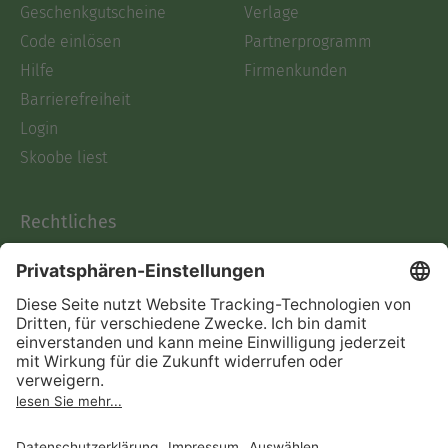
Geschenkgutscheine
Verlage
Code einlösen
Partnerprogramm
Hilfe
Firmenkunden
Barrierefreiheit
Login
Skoobe liest
Rechtliches
Datenschutz
AGB
Informationen nach Data
Act
Verträge hier kündigen
Impressum
Vertrag widerrufen