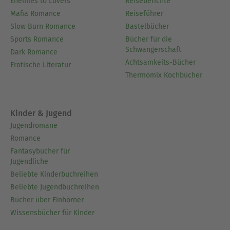
Enemies to Lovers
Reiseberichte
Mafia Romance
Reiseführer
Slow Burn Romance
Bastelbücher
Sports Romance
Bücher für die
Schwangerschaft
Dark Romance
Achtsamkeits-Bücher
Erotische Literatur
Thermomix Kochbücher
Kinder & Jugend
Jugendromane
Romance
Fantasybücher für
Jugendliche
Beliebte Kinderbuchreihen
Beliebte Jugendbuchreihen
Bücher über Einhörner
Wissensbücher für Kinder