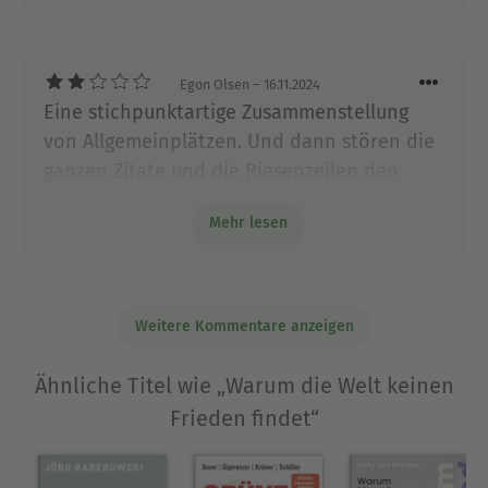
Egon Olsen
– 16.11.2024
Eine stichpunktartige Zusammenstellung
von Allgemeinplätzen. Und dann stören die
ganzen Zitate und die Riesenzeilen den
Lesefluss. Aber dies und die Gendersterne
Mehr lesen
sind sicher Teil der Gestaltung der
Buchreihe. lch kenne besseres von Herrn
Masala.
Weitere Kommentare anzeigen
Ähnliche Titel wie „Warum die Welt keinen
Frieden findet“