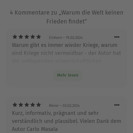
Dr. Hannes Androsch war Finanzminister und
Vizekanzler in der Ära Kreisky, Generaldirektor
4 Kommentare zu „Warum die Welt keinen
der CA und ist heute als Industrieller tätig. Gemäß
Frieden findet“
seinem Selbstverständnis als Citoyen ist er
vielfältig engagiert. Er ist ein gefragter
Einhorn
– 19.02.2024
Kommentator zum Zeitgeschehen sowie
Warum gibt es immer wieder Kriege, warum
Herausgeber und Autor zahlreicher Publikationen.
sind Kriege nicht vermeidbar - der Autor hat
die umfassenden wissenschaftlichen
Ausblenden
Theorien zu dieser Problematik in diesem
Mehr lesen
kurzen Buch gut verständlich und leicht
lesbar zusammengefasst und bietet dem
Leser damit eine gute Grundlage für seine
eigene Meinungsbildung. Leider sein
Meier
– 03.02.2024
Resume: Kriege sind unvermeidbar - wie wir
Kurz, informativ, prägnant und sehr
es gerade nach einer Zeit des Friedens in
verständlich und plausibel. Vielen Dank dem
Europa wieder lernen müssen.
Autor Carlo Masala