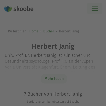
Du bist hier:
Home
Bücher
Herbert Janig
Herbert Janig
Univ. Prof. Dr. Herbert Janig ist Klinischer und
Gesundheitspsychologe, Prof. i.R. an der Alpen
Adria Universität Klagenfurt. Ehem. Leitung des
Studienbereichs „Gesundheit und Pflege“ an der
FH Kärnten. Arbeitsschwerpunkte
Mehr lesen
Projektbegleitung im Gesundheitsbereich.
7 Bücher von Herbert Janig
Sortierung: am beliebtesten bei Skoobe