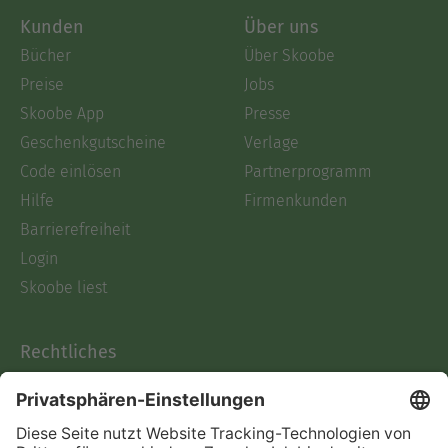
Kunden
Über uns
Bücher
Über Skoobe
Preise
Jobs
Skoobe App
Presse
Geschenkgutscheine
Verlage
Code einlösen
Partnerprogramm
Hilfe
Firmenkunden
Barrierefreiheit
Login
Skoobe liest
Rechtliches
Datenschutz
AGB
Informationen nach Data