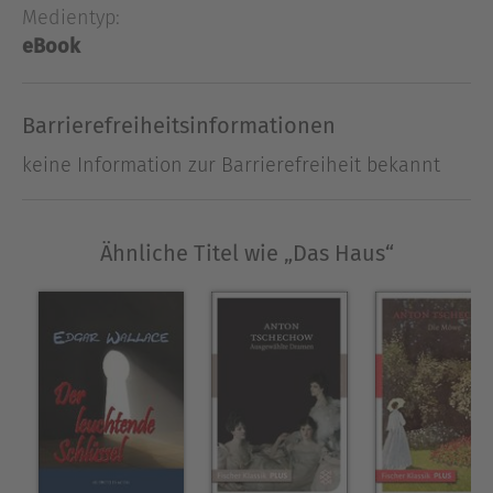
informativ und faszinierend sind die E-Books
Medientyp:
großer Schriftsteller, Philosophen und Autoren
eBook
der einzigartigen Reihe "Weltliteratur erleben!".
Barrierefreiheitsinformationen
Ausblenden
keine Information zur Barrierefreiheit bekannt
Ähnliche Titel wie „Das Haus“