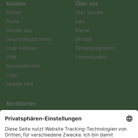
Kunden
Über uns
Bücher
Über Skoobe
Preise
Jobs
Skoobe App
Presse
Geschenkgutscheine
Verlage
Code einlösen
Partnerprogramm
Hilfe
Firmenkunden
Barrierefreiheit
Login
Skoobe liest
Rechtliches
Datenschutz
AGB
Informationen nach Data
Act