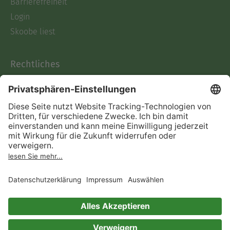
Barrierefreiheit
Login
Skoobe liest
Rechtliches
Datenschutz
AGB
Informationen nach Data
Act
Verträge hier kündigen
Impressum
Vertrag widerrufen
Immer ein gutes Buch