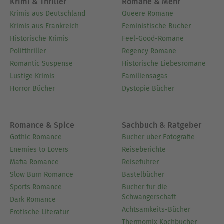
Krimi & Thriller
Romane & Mehr
Krimis aus Deutschland
Queere Romane
Krimis aus Frankreich
Feministische Bücher
Historische Krimis
Feel-Good-Romane
Politthriller
Regency Romane
Romantic Suspense
Historische Liebesromane
Lustige Krimis
Familiensagas
Horror Bücher
Dystopie Bücher
Romance & Spice
Sachbuch & Ratgeber
Gothic Romance
Bücher über Fotografie
Enemies to Lovers
Reiseberichte
Mafia Romance
Reiseführer
Slow Burn Romance
Bastelbücher
Sports Romance
Bücher für die
Schwangerschaft
Dark Romance
Achtsamkeits-Bücher
Erotische Literatur
Thermomix Kochbücher