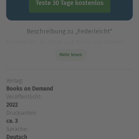
Teste 30 Tage kostenlos
Beschreibung zu „Federleicht“
Federleicht - Gedichte und Poesie von Norbert
Rheindorf
Mehr lesen
Federleicht - Gedichte und Poesie von Norbert
Rheindorf
Verlag:
Über Norbert Rheindorf
Books on Demand
Norbert Rheindorf, *1969, gelernter
Veröffentlicht:
Naturwissenschaftler, lebt in Niederzissen.
2022
Druckseiten:
Ausblenden
ca. 3
Sprache:
Deutsch