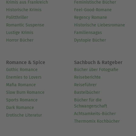
Krimis aus Frankreich
Feministische Bücher
Historische Krimis
Feel-Good-Romane
Politthriller
Regency Romane
Romantic Suspense
Historische Liebesromane
Lustige Krimis
Familiensagas
Horror Bücher
Dystopie Bücher
Romance & Spice
Sachbuch & Ratgeber
Gothic Romance
Bücher über Fotografie
Enemies to Lovers
Reiseberichte
Mafia Romance
Reiseführer
Slow Burn Romance
Bastelbücher
Sports Romance
Bücher für die
Schwangerschaft
Dark Romance
Achtsamkeits-Bücher
Erotische Literatur
Thermomix Kochbücher