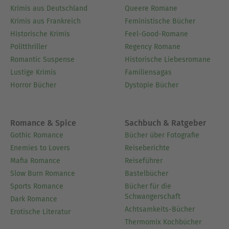
Krimis aus Deutschland
Queere Romane
Krimis aus Frankreich
Feministische Bücher
Historische Krimis
Feel-Good-Romane
Politthriller
Regency Romane
Romantic Suspense
Historische Liebesromane
Lustige Krimis
Familiensagas
Horror Bücher
Dystopie Bücher
Romance & Spice
Sachbuch & Ratgeber
Gothic Romance
Bücher über Fotografie
Enemies to Lovers
Reiseberichte
Mafia Romance
Reiseführer
Slow Burn Romance
Bastelbücher
Sports Romance
Bücher für die
Schwangerschaft
Dark Romance
Achtsamkeits-Bücher
Erotische Literatur
Thermomix Kochbücher