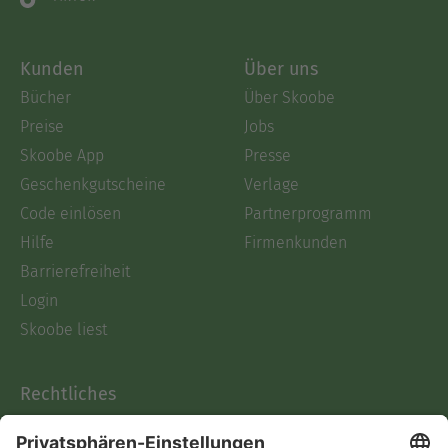
Kunden
Über uns
Bücher
Über Skoobe
Preise
Jobs
Skoobe App
Presse
Geschenkgutscheine
Verlage
Code einlösen
Partnerprogramm
Hilfe
Firmenkunden
Barrierefreiheit
Login
Skoobe liest
Rechtliches
Datenschutz