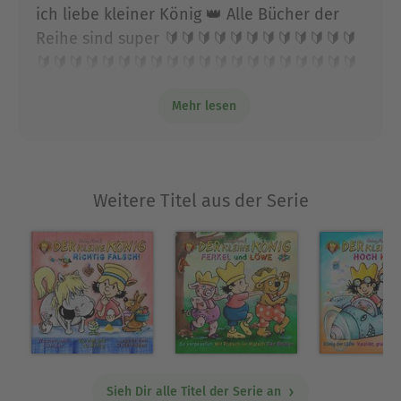
ich liebe kleiner König 👑 Alle Bücher der
Reihe sind super 🔰🔰🔰🔰🔰🔰🔰🔰🔰🔰🔰🔰
🔰🔰🔰🔰🔰🔰🔰🔰🔰🔰🔰🔰🔰🔰🔰🔰🔰🔰🔰🔰
🔰🔰🔰🔰🔰Toll und es gibt so viele ☺😊😀😁
Mehr lesen
😂😃😄😅😆😉😍😛😜😝😋😘😎😎😎😻😹😽💏
💑
Weitere Titel aus der Serie
Sieh Dir alle Titel der Serie an