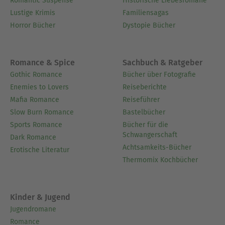
Romantic Suspense
Historische Liebesromane
Lustige Krimis
Familiensagas
Horror Bücher
Dystopie Bücher
Romance & Spice
Sachbuch & Ratgeber
Gothic Romance
Bücher über Fotografie
Enemies to Lovers
Reiseberichte
Mafia Romance
Reiseführer
Slow Burn Romance
Bastelbücher
Sports Romance
Bücher für die
Schwangerschaft
Dark Romance
Achtsamkeits-Bücher
Erotische Literatur
Thermomix Kochbücher
Kinder & Jugend
Jugendromane
Romance