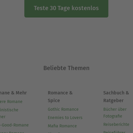
Teste 30 Tage kostenlos
Beliebte Themen
mane & Mehr
Romance &
Sachbuch &
Spice
Ratgeber
ere Romane
Gothic Romance
Bücher über
inistische
Fotografie
her
Enemies to Lovers
Reiseberichte
l-Good-Romane
Mafia Romance
Reiseführer