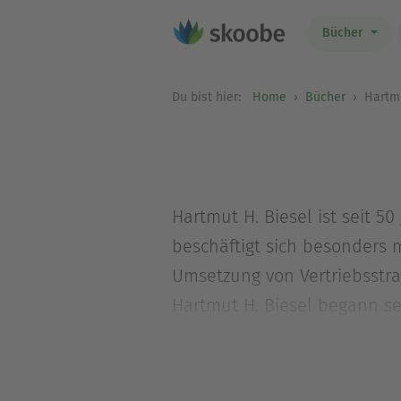
Bücher
Du bist hier:
Home
Bücher
Hartmu
Hartmut H. Biesel ist seit
beschäftigt sich besonders
Umsetzung von Vertriebsst
Hartmut H. Biesel begann sei
Managementpositionen bei Un
Unternehmen, die ihre Vertr
Begleitung eines Turnaround