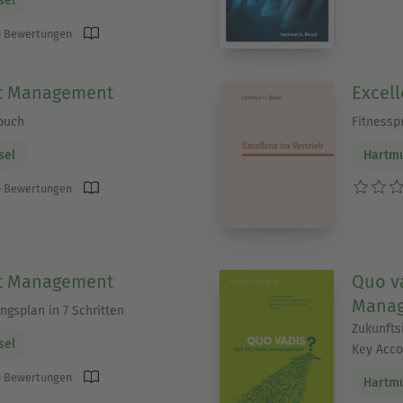
sel
 Bewertungen
t Management
Excell
buch
Fitnessp
sel
Hartmu
 Bewertungen
t Management
Quo v
Mana
gsplan in 7 Schritten
Zukunfts
sel
Key Acc
 Bewertungen
Hartmu