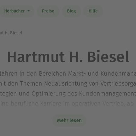
Hörbücher
Preise
Blog
Hilfe
t H. Biesel
Hartmut H. Biesel
 50 Jahren in den Bereichen Markt- und Kundenma
 mit den Themen Neuausrichtung von Vertriebsorga
rategien und Optimierung des Kundenmanagement
ne berufliche Karriere im operativen Vertrieb, ab 
ternehmen im In- und Ausland tätig. Seit 1997 b
Mehr lesen
iebs- und Marketingaktivitäten optimieren wolle
s bis zu Coaching und Qualifizierung von Führungs