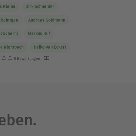
s Kleina
Dirk Schneider
 Reintgen
Andreas Goldmann
el Scherm
Markus Ruf
a Niersbach
Heiko van Eckert
0 Bewertungen
leben.