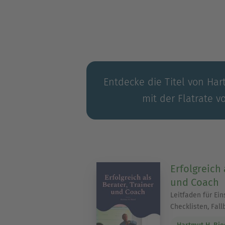
Unternehmen als Umsetzung
Er ist Keynote-Speaker und a
Mitglied in diversen Organis
Foundation for Key Account
Führungskräfteentwicklung D
Entdecke die Titel von Har
mit der Flatrate v
Erfolgreich 
und Coach
Leitfaden für Ein
Checklisten, Fall