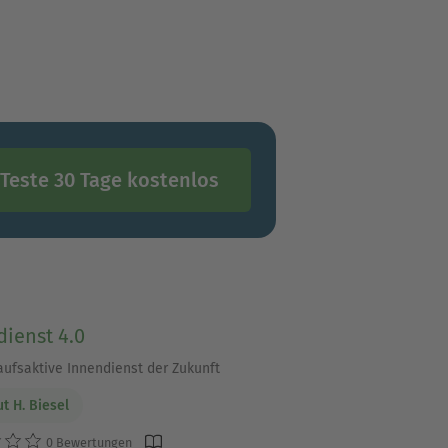
g. Hartmut H. Biesel ist
zender des EFKAM European
n Gesellschaft für
r und Management-Coach.
Teste 30 Tage kostenlos
ienst 4.0
aufsaktive Innendienst der Zukunft
t H. Biesel
0 Bewertungen