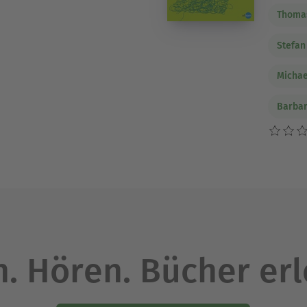
Thoma
Stefan
Micha
Barbar
. Hören. Bücher er