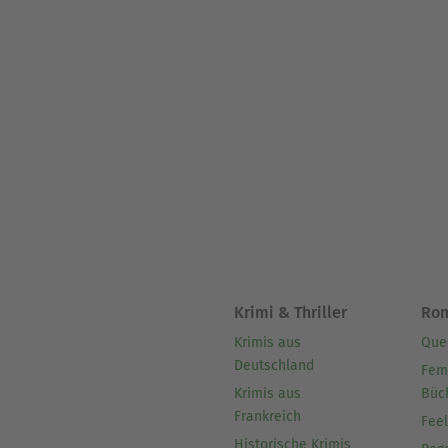
Krimi & Thriller
Ro
Krimis aus
Que
Deutschland
Fem
Krimis aus
Büc
Frankreich
Fee
Historische Krimis