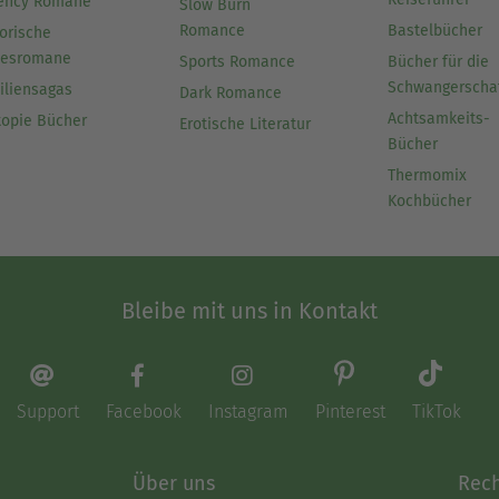
ency Romane
Slow Burn
Romance
Bastelbücher
orische
besromane
Sports Romance
Bücher für die
Schwangerscha
iliensagas
Dark Romance
Achtsamkeits-
topie Bücher
Erotische Literatur
Bücher
Thermomix
Kochbücher
Bleibe mit uns in Kontakt
Support
Facebook
Instagram
Pinterest
TikTok
Über uns
Rech