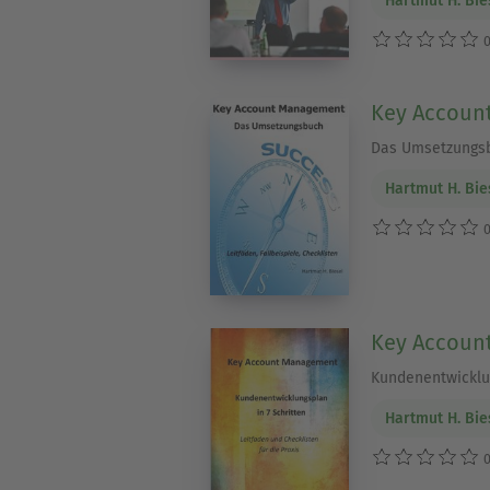
Hartmut H. Bie
0
Key Accoun
Das Umsetzungs
Hartmut H. Bie
0
Key Accoun
Kundenentwicklun
Hartmut H. Bie
0