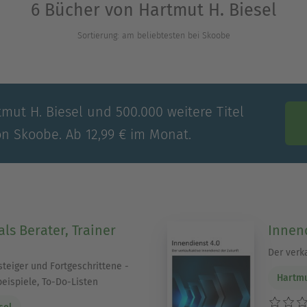
6 Bücher von Hartmut H. Biesel
spartner.
Sortierung: am beliebtesten bei Skoobe
rbeitet für diverse Akademien in der Weiterbildun
ationen der Wirtschaft. Er war viele Jahre Vorsit
 Management und Gründungsmitglied der Deutsche
GFKE e.V. Er ist erfolgreicher Buchautor, Berate
tmut H. Biesel und 500.000 weitere Titel
on Skoobe. Ab 12,99 € im Monat.
als Berater, Trainer
Innend
Der verk
steiger und Fortgeschrittene -
Hartmu
beispiele, To-Do-Listen