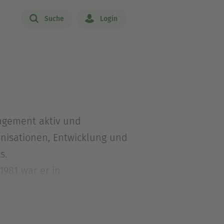
Suche
Login
nagement aktiv und
nisationen, Entwicklung und
s.
1981 war er in
erät Hartmut H. Biesel
n. Von der umfassenden
kräften begleitet er die