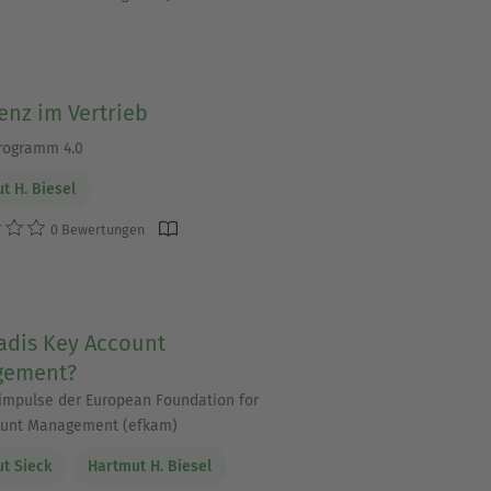
enz im Vertrieb
rogramm 4.0
t H. Biesel
0 Bewertungen
adis Key Account
gement?
impulse der European Foundation for
ount Management (efkam)
t Sieck
Hartmut H. Biesel