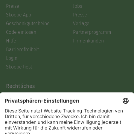
Preise
Jobs
Skoobe App
Presse
Geschenkgutscheine
Verlage
Code einlösen
Partnerprogramm
Hilfe
Firmenkunden
Barrierefreiheit
Login
Skoobe liest
Rechtliches
Datenschutz
AGB
Informationen nach Data
Act
Verträge hier kündigen