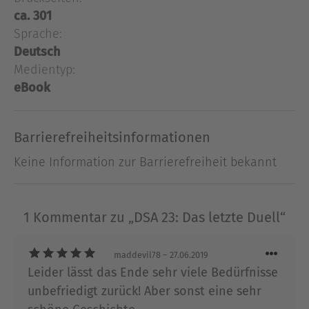
Piraten des Südmeer sucht Thalon seinen Platz in
ca. 301
der aventurischen Welt. Doch am letzten Duell mit
Sprache:
dem gefürchteten Piratenkapitän Eiserne Maske
Deutsch
führt kein Weg vorbei.
Medientyp:
eBook
Ausblenden
Barrierefreiheitsinformationen
Keine Information zur Barrierefreiheit bekannt
1 Kommentar zu „DSA 23: Das letzte Duell“
maddevil78
– 27.06.2019
Leider lässt das Ende sehr viele Bedürfnisse
unbefriedigt zurück! Aber sonst eine sehr