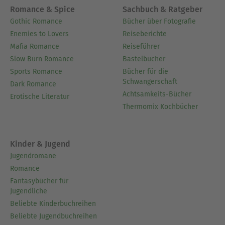
Romance & Spice
Sachbuch & Ratgeber
Gothic Romance
Bücher über Fotografie
Enemies to Lovers
Reiseberichte
Mafia Romance
Reiseführer
Slow Burn Romance
Bastelbücher
Sports Romance
Bücher für die
Schwangerschaft
Dark Romance
Achtsamkeits-Bücher
Erotische Literatur
Thermomix Kochbücher
Kinder & Jugend
Jugendromane
Romance
Fantasybücher für
Jugendliche
Beliebte Kinderbuchreihen
Beliebte Jugendbuchreihen