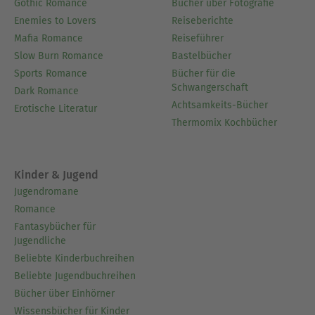
Gothic Romance
Bücher über Fotografie
Enemies to Lovers
Reiseberichte
Mafia Romance
Reiseführer
Slow Burn Romance
Bastelbücher
Sports Romance
Bücher für die
Schwangerschaft
Dark Romance
Achtsamkeits-Bücher
Erotische Literatur
Thermomix Kochbücher
Kinder & Jugend
Jugendromane
Romance
Fantasybücher für
Jugendliche
Beliebte Kinderbuchreihen
Beliebte Jugendbuchreihen
Bücher über Einhörner
Wissensbücher für Kinder