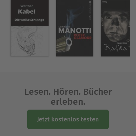
Weg. Überrascht erfährt er von Hull, wer der
eigentliche Erbe ist: Es ist das bezaubernde
Mädchen, das er auf dem Schiff kennengelernt
hat.
Ausblenden
Lesen. Hören. Bücher
erleben.
Jetzt kostenlos testen