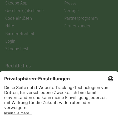
Skoobe App
Presse
Geschenkgutscheine
Verlage
Code einlösen
Partnerprogramm
Hilfe
Firmenkunden
Barrierefreiheit
Login
Skoobe liest
Rechtliches
Datenschutz
AGB
Informationen nach Data
Act
Verträge hier kündigen
Impressum