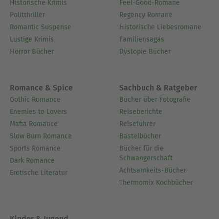
Historische Krimis
Feel-Good-Romane
Politthriller
Regency Romane
Romantic Suspense
Historische Liebesromane
Lustige Krimis
Familiensagas
Horror Bücher
Dystopie Bücher
Romance & Spice
Sachbuch & Ratgeber
Gothic Romance
Bücher über Fotografie
Enemies to Lovers
Reiseberichte
Mafia Romance
Reiseführer
Slow Burn Romance
Bastelbücher
Sports Romance
Bücher für die
Schwangerschaft
Dark Romance
Achtsamkeits-Bücher
Erotische Literatur
Thermomix Kochbücher
Kinder & Jugend