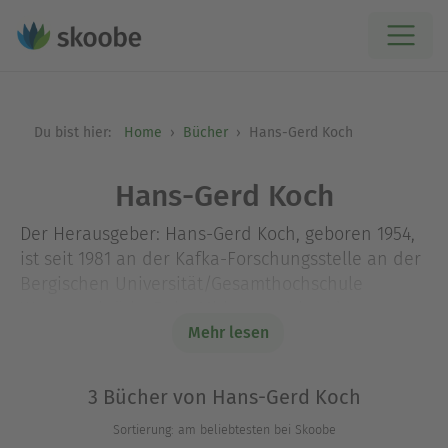
Du bist hier:
Home
Bücher
Hans-Gerd Koch
Hans-Gerd Koch
Der Herausgeber: Hans-Gerd Koch, geboren 1954,
ist seit 1981 an der Kafka-Forschungsstelle an der
Bergischen Universität/Gesamthochschule
Wuppertal tätig. Er ist Mitherausgeber der
Kritischen Ausgabe der Werke Franz Kafkas, in
Mehr lesen
deren Rahmen er die ›Tagebücher‹, die ›Drucke zu
Lebzeiten‹ sowie die Briefbände ediert hat.
3 Bücher von Hans-Gerd Koch
Außerdem ist Hans-Gerd Koch Herausgeber der
Sortierung: am beliebtesten bei Skoobe
Taschenbuch-Edition von Kafkas Werken in der