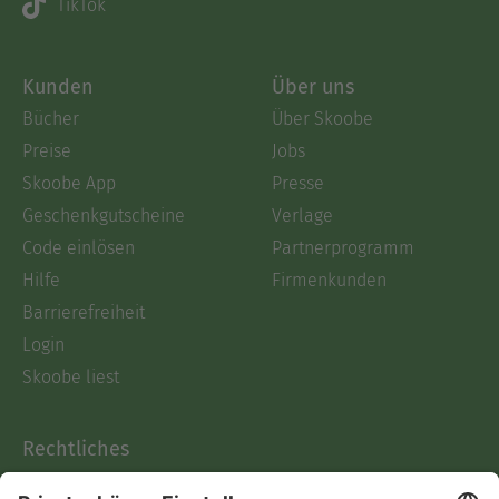
TikTok
Kunden
Über uns
Bücher
Über Skoobe
Preise
Jobs
Skoobe App
Presse
Geschenkgutscheine
Verlage
Code einlösen
Partnerprogramm
Hilfe
Firmenkunden
Barrierefreiheit
Login
Skoobe liest
Rechtliches
Datenschutz