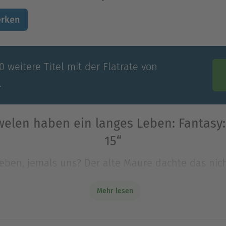
rken
 weitere Titel mit der Flatrate von
.
welen haben ein langes Leben: Fantasy
15“
ieben, jemals uns? Der alte Maure dachte das nicht
hören mir!", spottete er. "Doch wenn du stirbst -
Mehr lesen
ieben, jemals uns? Der alte Maure dachte das nicht
ehören mir!", spottete er. "Doch wenn du stirbst 