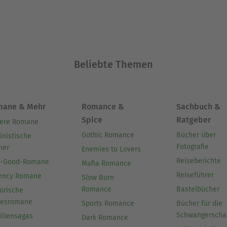
Beliebte Themen
mane & Mehr
Romance &
Sachbuch &
Spice
Ratgeber
ere Romane
Gothic Romance
Bücher über
inistische
Fotografie
her
Enemies to Lovers
Reiseberichte
l-Good-Romane
Mafia Romance
Reiseführer
ency Romane
Slow Burn
Romance
Bastelbücher
orische
besromane
Sports Romance
Bücher für die
Schwangerscha
iliensagas
Dark Romance