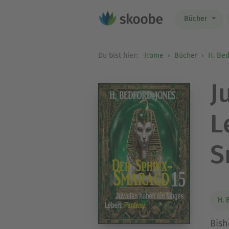
Bücher
Du bist hier:
Home
Bücher
H. Bed
J
L
S
H. 
Bish