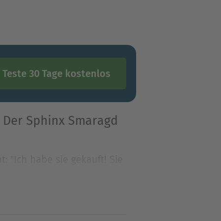
Teste 30 Tage kostenlos
: Der Sphinx Smaragd
: "Ich habe sie gekauft! Sie
: "Ich habe sie gekauft! Sie
- was dann? Dann sind sie