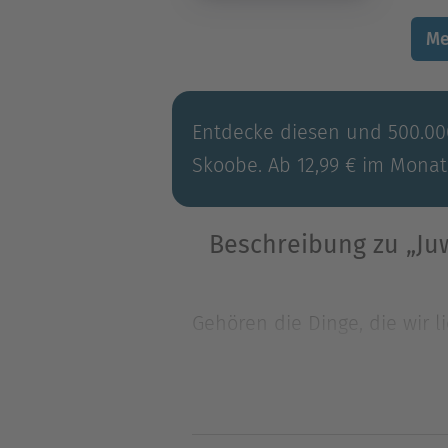
Me
Entdecke diesen und 500.000
Skoobe. Ab 12,99 € im Monat
Beschreibung zu „Ju
Gehören die Dinge, die wir l
wurden mir geschenkt! Sie ge
Gehören die Dinge, die wir l
wurden mir geschenkt! Sie g