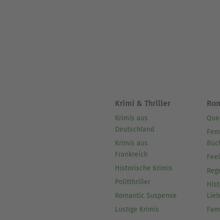
Krimi & Thriller
Ro
Krimis aus
Que
Deutschland
Fem
Krimis aus
Büc
Frankreich
Fee
Historische Krimis
Reg
Politthriller
Hist
Romantic Suspense
Lie
Lustige Krimis
Fam