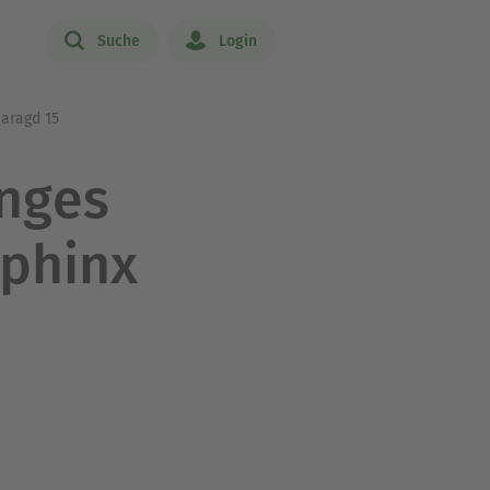
Suche
Login
maragd 15
anges
Sphinx