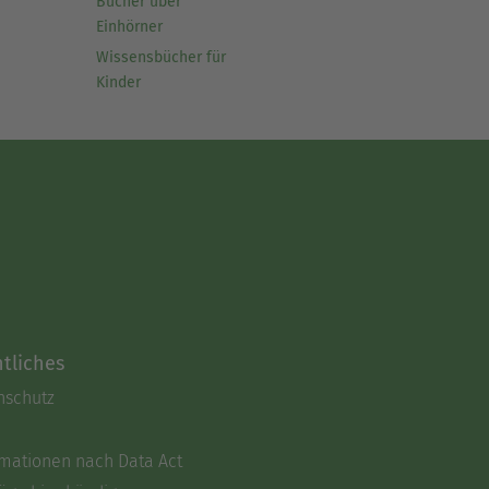
Bücher über
Einhörner
Wissensbücher für
Kinder
tliches
nschutz
rmationen nach Data Act