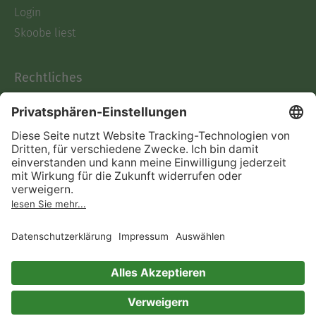
Login
Ukraine", Erzählung:"Das Vorbild mit dem
Schnauzebart" 1978, Romane "Umberto" 1987 und
Skoobe liest
"Mops Eisenfaust" 1990 - alle Kinderbuch-Verlag
Berlin, „Zu keinem ein Wort“, Kinderbuchverlag,
Rechtliches
„Fernes Land Pa-isch“, (Fortsetzung zu „Umberto),
Datenschutz
„Ich bin der King“, Ravensburger 1998
AGB
Lyrikübertragungen aus dem Russischen.
Übersetzung aus dem Russischen: "Das Mädchen
Informationen nach Data
und der Jäger", dreiundzwanzig Märchen von Juri
Act
Jarmysch. Langspielplatte zusammen mit Joe
Verträge hier kündigen
Sachse: "Po(e)saunenstunde für Kinder von 92 bis
Impressum
174 cm". Litera, Berlin, Nr. 865345, 1983 MC und CD
zusammen mit Sachse: "Fez und Firlefanz" bei
Vertrag widerrufen
Polygram, Hamburg. Ab 1992 Private Produktion
mit Sachse und Gert Haucke: „O(B)STSALAT“, MC,
Mittweida, Studio FF 1995 Gedichtband: "Fez und
Immer ein gutes Buch
Firlefanz", zusammen mit dem Illustrator Klaus
Ensikat. Als Rowohlt-Taschenbuch in der Rotfuchs-