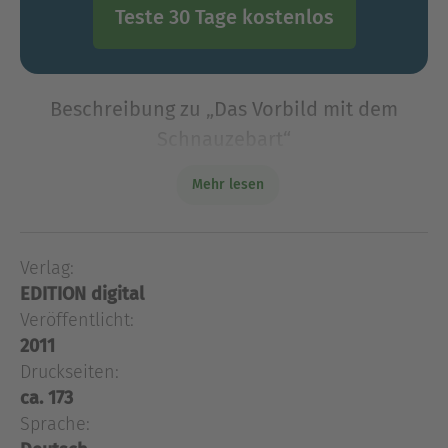
Teste 30 Tage kostenlos
Beschreibung zu „Das Vorbild mit dem
Schnauzebart“
Hermy hat seinen Vornamen nach dem alten
Mehr lesen
Lehrer Hermann Duncker, den Hermys Großmutter
in ihrer Jugend gut kannte, und der ihr selbst
immer ein leuchtendes Vorbild war. Für sie
Verlag:
müsste er, in Bronze ge
EDITION digital
Hermy hat seinen Vornamen nach dem alten
Veröffentlicht:
Lehrer Hermann Duncker, den Hermys Großmutter
2011
in ihrer Jugend gut kannte, und der ihr selbst
Druckseiten:
immer ein leuchtendes Vorbild war. Für sie
ca. 173
müsste er, in Bronze gegossen, auf ewig auf
Sprache:
einem hohen Denkmalssockel stehen. Und sie