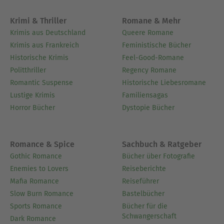
mir in bestimmten Abständen den Briefkasten
verstopften, an diese linierten Fetzen, die nicht
Krimi & Thriller
Romane & Mehr
selten aus Schulheften herausgerissen
Krimis aus Deutschland
Queere Romane
waren:Hauze, hauze, hauze für die
Krimis aus Frankreich
Feministische Bücher
Schnauze,Hauze, hauze, hauze fürn Ballon.. So
Historische Krimis
Feel-Good-Romane
wie ich's spreche - mit z.Anfangs machte ich mir
Politthriller
Regency Romane
den grimmigen Spaß, diese Arbeiten zu
Romantic Suspense
Historische Liebesromane
korrigieren und den Absendern zuzustellen - ich
Lustige Krimis
Familiensagas
kannte doch meine reizenden Schüler an der
Horror Bücher
Dystopie Bücher
Klaue, auch wenn sie ihre Verse lieber nicht
unterschrieben.
Romance & Spice
Sachbuch & Ratgeber
Über Günter Saalmann
Gothic Romance
Bücher über Fotografie
Günter Saalmann
Enemies to Lovers
Reiseberichte
Geboren 1936 in Waldbröl im Oberbergischen,
Mafia Romance
Reiseführer
durch den Krieg nach Sachsen verschlagen. Nach
Slow Burn Romance
Bastelbücher
dem Abitur drei Jahre Studium der
Sports Romance
Bücher für die
Schwangerschaft
Slavistik/Russistik in Leipzig, exmatrikuliert 1958,
Dark Romance