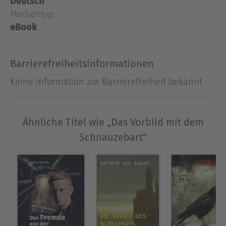
bearbeitet und ermahnt mit allerlei Geschichten
Deutsch
und Sprüchen ihren Enkel ganz in Hermann
Medientyp:
Dunckers Sinne, und Hermy wird das allmählich
eBook
zu viel. Er entzieht sich, wo immer er kann, ihren
Erziehungsbemühungen, entdeckt einen
Barrierefreiheitsinformationen
unterirdischen Gang, wo er und seine Freunde
sich zu einem Bund verschwören, der mit Schule
Keine Information zur Barrierefreiheit bekannt
und Großmutter wenig in Sinn hat. Es wird
gefährlich - und doch zeigt sich, dass sich die
jungen Leute auf ihre eigene Weise dem "Vorbild
Ähnliche Titel wie „Das Vorbild mit dem
mit dem Schnauzebart" annähern. Und Hermy
Schnauzebart“
erfährt, wer sein Großvater war.LESEPROBE:Rückt
ein Stück her zum Ofen, der Vater hat heute
schon ein bisschen eingefeuert, und ich mag beim
Erzählen nicht so schreien. Sieghard, du
Unglücksrabe, stoß nicht an mit dem gebrochenen
Flügel! Hermy, mein Herr Enkel, man bietet seiner
Tamara den Stuhl an und nimmt selbst den