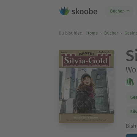
Bücher
Du bist hier:
Home
Bücher
Gesin
S
Wo
Ges
Sil
Bish