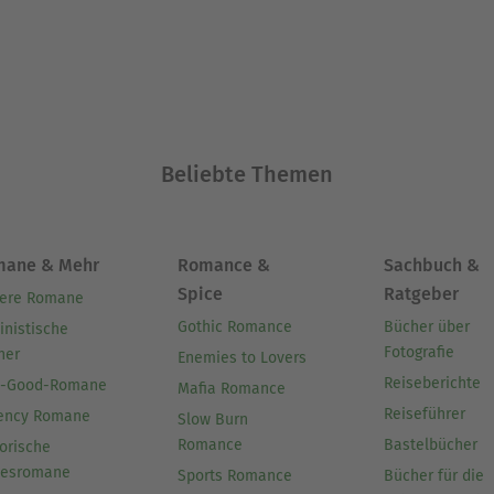
Beliebte Themen
mane & Mehr
Romance &
Sachbuch &
Spice
Ratgeber
ere Romane
Gothic Romance
Bücher über
inistische
Fotografie
her
Enemies to Lovers
Reiseberichte
l-Good-Romane
Mafia Romance
Reiseführer
ency Romane
Slow Burn
Romance
Bastelbücher
orische
besromane
Sports Romance
Bücher für die