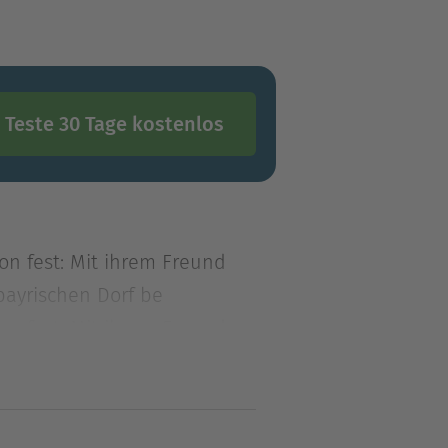
Teste 30 Tage kostenlos
on fest: Mit ihrem Freund
bayrischen Dorf be
on fest: Mit ihrem Freund
bayrischen Dorf beziehen,
en hat, interessiert
hr ein Jobangebot macht,