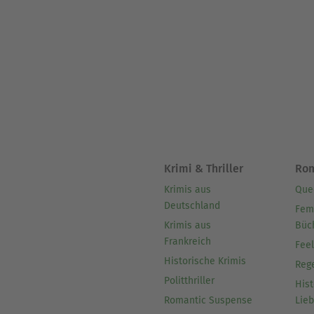
Krimi & Thriller
Ro
Krimis aus
Que
Deutschland
Fem
Krimis aus
Büc
Frankreich
Fee
Historische Krimis
Reg
Politthriller
Hist
Romantic Suspense
Lie