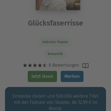
Glücksfaserrisse
Gabriele Popma
Romantik
8 Bewertungen
Jetzt lesen
Merken
Entdecke diesen und 500.000 weitere Titel
mit der Flatrate von Skoobe. Ab 12,99 € im
Monat.