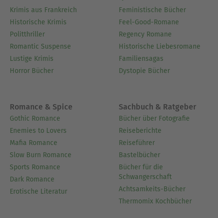
Krimis aus Frankreich
Feministische Bücher
Historische Krimis
Feel-Good-Romane
Politthriller
Regency Romane
Romantic Suspense
Historische Liebesromane
Lustige Krimis
Familiensagas
Horror Bücher
Dystopie Bücher
Romance & Spice
Sachbuch & Ratgeber
Gothic Romance
Bücher über Fotografie
Enemies to Lovers
Reiseberichte
Mafia Romance
Reiseführer
Slow Burn Romance
Bastelbücher
Sports Romance
Bücher für die
Schwangerschaft
Dark Romance
Achtsamkeits-Bücher
Erotische Literatur
Thermomix Kochbücher