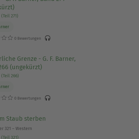
ürzt)
(Teil 271)
arner
0 Bewertungen
liche Grenze - G. F. Barner,
266 (ungekürzt)
(Teil 266)
arner
0 Bewertungen
im Staub sterben
ner 321 – Western
(Teil 321)