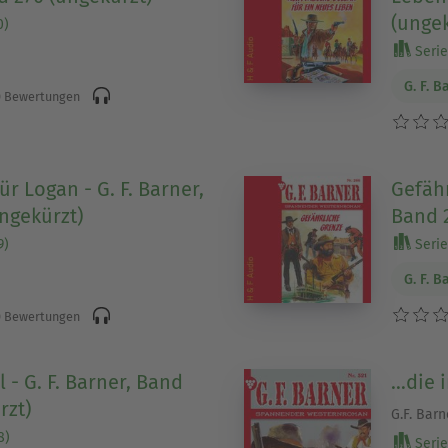
(ungek
0)
Serie 
G. F. B
 Bewertungen
ür Logan - G. F. Barner,
Gefähr
ngekürzt)
Band 
9)
Serie 
G. F. B
 Bewertungen
l - G. F. Barner, Band
…die 
rzt)
G.F. Bar
8)
Serie 