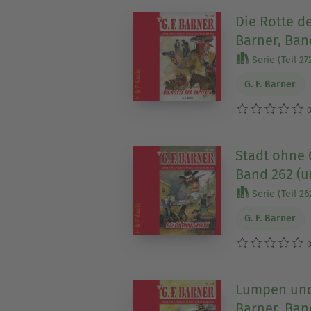
Die Rotte de
Barner, Ban
Serie (Teil 27
G. F. Barner
0
Stadt ohne G
Band 262 (u
Serie (Teil 26
G. F. Barner
0
Lumpen und 
Barner, Ban