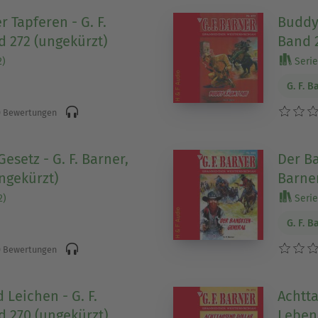
r Tapferen - G. F.
Buddy 
d 272 (ungekürzt)
Band 2
2)
Serie 
G. F. B
 Bewertungen
esetz - G. F. Barner,
Der Ba
ngekürzt)
Barner
2)
Serie 
G. F. B
 Bewertungen
Leichen - G. F.
Achtta
d 270 (ungekürzt)
Leben 