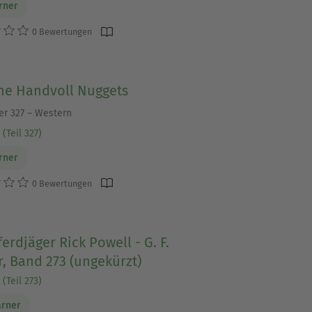
arner
0 Bewertungen
ine Handvoll Nuggets
ner 327 – Western
(Teil 327)
arner
0 Bewertungen
erdjäger Rick Powell - G. F.
, Band 273 (ungekürzt)
(Teil 273)
arner