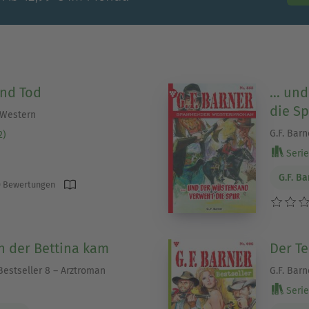
und Tod
… und
die Sp
– Western
G.F. Bar
2)
Serie 
G.F. B
 Bewertungen
in der Bettina kam
Der Te
Bestseller 8 – Arztroman
G.F. Barn
Serie 