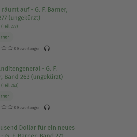
räumt auf - G. F. Barner,
77 (ungekürzt)
(Teil 277)
arner
0 Bewertungen
nditengeneral - G. F.
, Band 263 (ungekürzt)
(Teil 263)
arner
0 Bewertungen
usend Dollar für ein neues
- G. F. Barner, Band 271