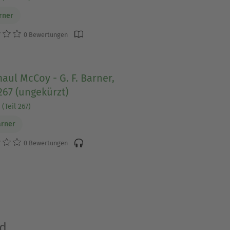
arner
0 Bewertungen
ul McCoy - G. F. Barner,
67 (ungekürzt)
(Teil 267)
arner
0 Bewertungen
nd