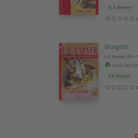
G. F. Barner
0
Blutgeld
G.F. Barner 319 –
Serie (Teil 31
G.F. Barner
0
K