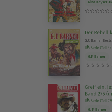
Nina Kayser-D
0
Der Rebell 
G.F. Barner Bests
Serie (Teil 4)
G.F. Barner
0
Greif ein, Je
Band 275 (u
Serie (Teil 27
G. F. Barner