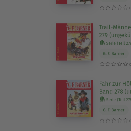
0
Trail-Männer
279 (ungekü
Serie (Teil 27
G. F. Barner
0
Fahr zur Höl
Band 278 (u
Serie (Teil 27
G. F. Barner
0