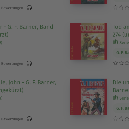
 Bewertungen
 - G. F. Barner, Band
Tod am
rzt)
274 (u
9)
Serie 
G. F. B
 Bewertungen
le, John - G. F. Barner,
Die un
ngekürzt)
Barner
8)
Serie
G. F. B
 Bewertungen