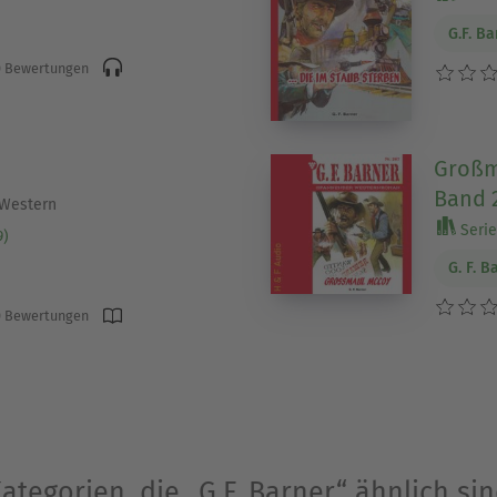
G.F. B
 Bewertungen
Großma
Band 2
 Western
Serie 
9)
G. F. B
 Bewertungen
ategorien, die „G.F. Barner“ ähnlich si