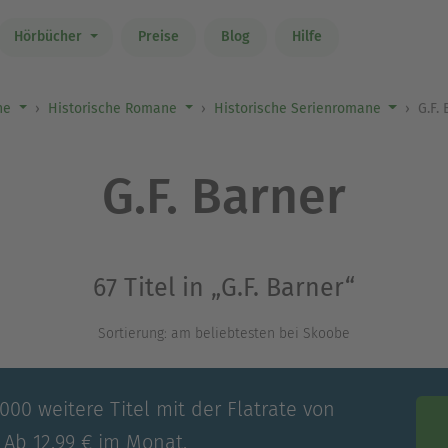
Hörbücher
Preise
Blog
Hilfe
ne
Historische Romane
Historische Serienromane
G.F.
G.F. Barner
67 Titel in „G.F. Barner“
Sortierung: am beliebtesten bei Skoobe
00 weitere Titel mit der Flatrate von
 Ab 12,99 € im Monat.