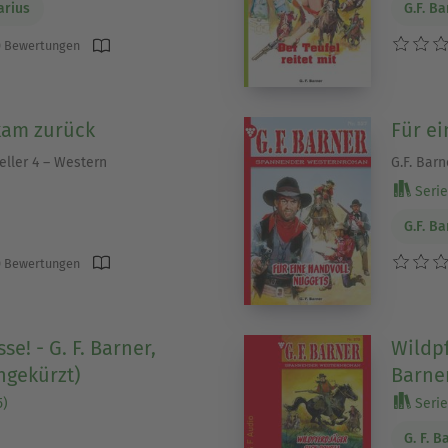
arius
G.F. B
 Bewertungen
kam zurück
Für e
eller 4 – Western
G.F. Bar
Serie 
G.F. B
 Bewertungen
sse! - G. F. Barner,
Wildpf
ngekürzt)
Barner
5)
Serie 
G. F. B