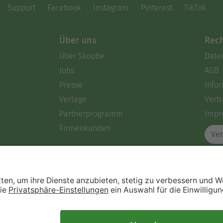
Support
Facebook
Instagram
Pinterest
TikTok
Über uns
Rech
Über Skoobe
Date
Jobs
AGB
Presse
Info
Verlage
Vertr
Partnerprogramm
Impr
Firmenkunden
Ver
Immer ein gutes Buch