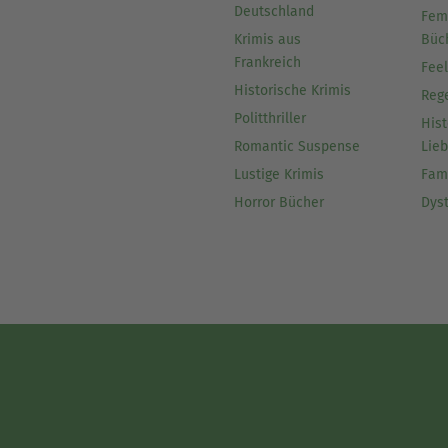
Deutschland
Fem
Krimis aus
Büc
Frankreich
Fee
Historische Krimis
Reg
Politthriller
Hist
Romantic Suspense
Lie
Lustige Krimis
Fam
Horror Bücher
Dys