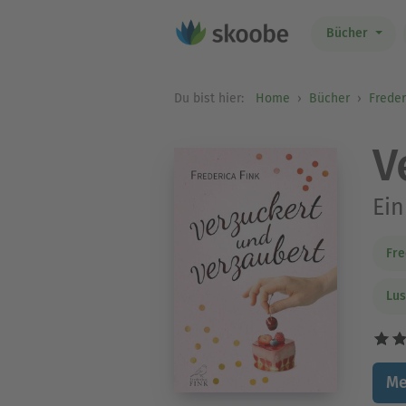
Bücher
Du bist hier:
Home
Bücher
Freder
V
Ein
Fre
Lus
Me