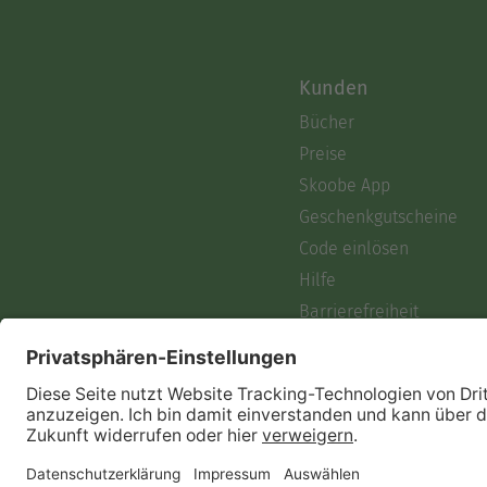
Kunden
Bücher
Preise
Skoobe App
Geschenkgutscheine
Code einlösen
Hilfe
Barrierefreiheit
Login
Skoobe liest