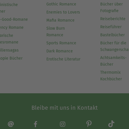
Gothic Romance
Bücher über
inistische
Fotografie
her
Enemies to Lovers
Reiseberichte
l-Good-Romane
Mafia Romance
Reiseführer
ency Romane
Slow Burn
Romance
Bastelbücher
orische
besromane
Sports Romance
Bücher für die
Schwangerscha
iliensagas
Dark Romance
Achtsamkeits-
topie Bücher
Erotische Literatur
Bücher
Thermomix
Kochbücher
Bleibe mit uns in Kontakt