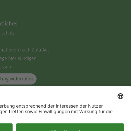
tliches
nschutz
rmationen nach Data Act
äge hier kündigen
essum
trag widerrufen