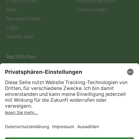
Code einlösen
Partnerprogramm
Hilfe
Firmenkunden
Barrierefreiheit
Login
Skoobe liest
Rechtliches
Datenschutz
AGB
Informationen nach Data
Act
Verträge hier kündigen
Impressum
Vertrag widerrufen