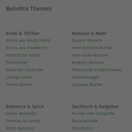
Seit weit über 20 Jahren bin ich in der magischen
Beliebte Themen
Szene aktiv. Stück für Stück werden so immer
wieder neue Fragmente des Großes Werkes
illuminiert. Die Magie ist hier ein Werkzeug der
Selbsterkenntnis und der Selbstevolution! So soll
Krimi & Thriller
Romane & Mehr
es sein! GAHOACHMA! ZIRENAIAD!
Krimis aus Deutschland
Queere Romane
Krimis aus Frankreich
Feministische Bücher
Ausblenden
Historische Krimis
Feel-Good-Romane
Politthriller
Regency Romane
Romantic Suspense
Historische Liebesromane
Lustige Krimis
Familiensagas
Horror Bücher
Dystopie Bücher
Romance & Spice
Sachbuch & Ratgeber
Gothic Romance
Bücher über Fotografie
Enemies to Lovers
Reiseberichte
Mafia Romance
Reiseführer