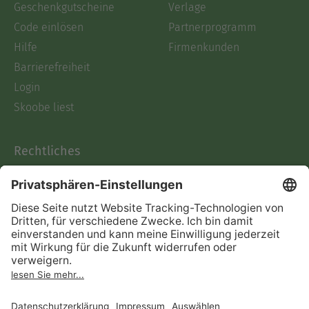
Geschenkgutscheine
Verlage
Code einlösen
Partnerprogramm
Hilfe
Firmenkunden
Barrierefreiheit
Login
Skoobe liest
Rechtliches
Datenschutz
AGB
Informationen nach Data
Act
Verträge hier kündigen
Impressum
Vertrag widerrufen