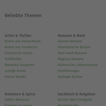
inspirieren und beginnen Sie Ihre eigene Reise in
die faszinierende Welt dieser uralten Symbole!
Beliebte Themen
Über Tim Nilsen
Tim Nilsen ist ein begeisterter Autor, dessen
Leidenschaft für die alten Legenden und Sagen
Krimi & Thriller
Romane & Mehr
der nordischen Völker ihn dazu inspiriert hat,
Krimis aus Deutschland
Queere Romane
diese faszinierenden Geschichten neu zu
Krimis aus Frankreich
Feministische Bücher
erzählen. Aufgewachsen in den weiten
Historische Krimis
Feel-Good-Romane
Landschaften Norddeutschlands, entwickelte er
Politthriller
Regency Romane
schon früh ein Interesse an Mythen und
Romantic Suspense
Historische Liebesromane
Legenden, das ihn durch sein ganzes Leben
Lustige Krimis
Familiensagas
begleiten sollte.
Horror Bücher
Dystopie Bücher
Mit einem Studium in Literaturwissenschaft und
Geschichte widmet sich Tim Nilsen der
Romance & Spice
Sachbuch & Ratgeber
Erforschung und Darstellung klassischer Mythen.
Gothic Romance
Bücher über Fotografie
Enemies to Lovers
Reiseberichte