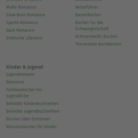
Seine Bücher zeichnen sich durch fundierte
Recherche, lebendige Erzählweise und eine tiefe
Mafia Romance
Reiseführer
Wertschätzung für die kulturelle Bedeutung der
Slow Burn Romance
Bastelbücher
alten Geschichten aus. In seiner Buchserie
Sports Romance
Bücher für die
Schwangerschaft
"Nordische Mythologie" bringt er die epischen
Dark Romance
Achtsamkeits-Bücher
Erzählungen der nordischen Sagenwelt einem
Erotische Literatur
Thermomix Kochbücher
breiten Publikum näher.
Wenn er nicht gerade an seinem nächsten Buch
Kinder & Jugend
arbeitet, verbringt Tim Nilsen seine Zeit gerne in
Jugendromane
der Natur, wo er beim Wandern in den Wäldern
Romance
und Hügeln Inspiration findet. Seine Werke sind
Fantasybücher für
eine Empfehlung für alle, die in die faszinierende
Jugendliche
Welt der nordischen Mythen eintauchen möchten.
Beliebte Kinderbuchreihen
Beliebte Jugendbuchreihen
Ausblenden
Bücher über Einhörner
Wissensbücher für Kinder