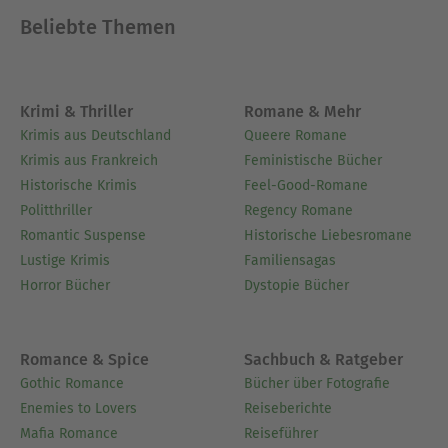
wieder neue Fragmente des Großes Werkes
Beliebte Themen
illuminiert. Die Magie ist hier ein Werkzeug der
Selbsterkenntnis und der Selbstevolution! So soll
es sein! GAHOACHMA! ZIRENAIAD!
Krimi & Thriller
Romane & Mehr
Ausblenden
Krimis aus Deutschland
Queere Romane
Krimis aus Frankreich
Feministische Bücher
Historische Krimis
Feel-Good-Romane
Politthriller
Regency Romane
Romantic Suspense
Historische Liebesromane
Lustige Krimis
Familiensagas
Horror Bücher
Dystopie Bücher
Romance & Spice
Sachbuch & Ratgeber
Gothic Romance
Bücher über Fotografie
Enemies to Lovers
Reiseberichte
Mafia Romance
Reiseführer