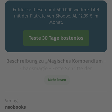
Entdecke diesen und 500.000 weitere Titel
mit der Flatrate von Skoobe. Ab 12,99 € im
Monat.
Teste 30 Tage kostenlos
Beschreibung zu „Magisches Kompendium -
Chaosmagie - Erste Schritte der
chaosmagischen Theorie und Praxis“
Mehr lesen
Chaosmagie! Mit der Hilfe der Chaosmagie kann
man seine eigenen magischen Erkenntnisse frei
entfalten, unabhängig von Paradigmen, Systemen,
Verlag:
Schablonen, Mustern und Dogmen. Doch um sich
neobooks
hier voll und g