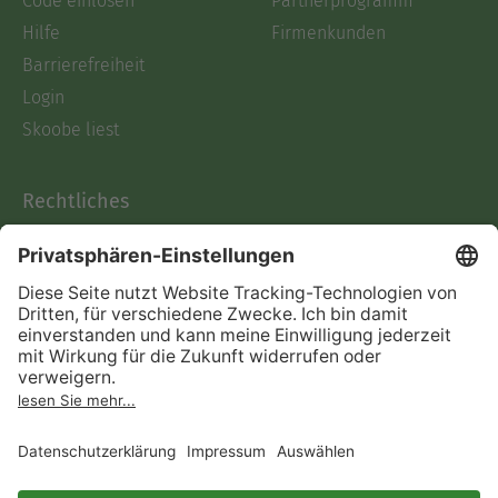
Code einlösen
Partnerprogramm
Hilfe
Firmenkunden
Barrierefreiheit
Login
Skoobe liest
Rechtliches
Datenschutz
AGB
Informationen nach Data
Act
Verträge hier kündigen
Impressum
Vertrag widerrufen